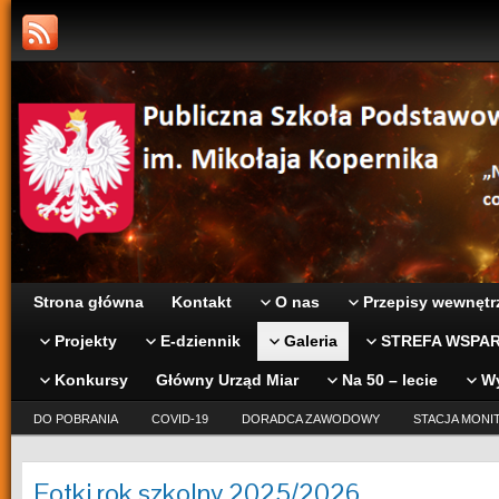
Strona główna
Kontakt
O nas
Przepisy wewnętr
Projekty
E-dziennik
Galeria
STREFA WSPAR
Konkursy
Główny Urząd Miar
Na 50 – lecie
W
DO POBRANIA
COVID-19
DORADCA ZAWODOWY
STACJA MONI
Fotki rok szkolny 2025/2026