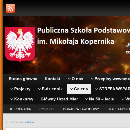
Strona główna
Kontakt
O nas
Przepisy wewnętr
Projekty
E-dziennik
Galeria
STREFA WSPAR
Konkursy
Główny Urząd Miar
Na 50 – lecie
W
DO POBRANIA
COVID-19
DORADCA ZAWODOWY
STACJA MONI
↑ Powrót do
Galeria