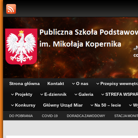
Strona główna
Kontakt
O nas
Przepisy wewnętr
Projekty
E-dziennik
Galeria
STREFA WSPAR
Konkursy
Główny Urząd Miar
Na 50 – lecie
W
DO POBRANIA
COVID-19
DORADCA ZAWODOWY
STACJA MONI