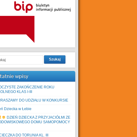
Szukaj
tatnie wpisy
OCZYSTE ZAKOŃCZENIE ROKU
OLNEGO KLAS I-III
PRASZAMY DO UDZIAŁU W KONKURSIE
eń Dziecka w Łebie
DZIEŃ DZIECKA Z PRZYJACIÓŁMI ZE
ODOWISKOWEGO DOMU SAMOPOMOCY
IECZKA DO TORUNIA KL. III