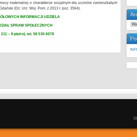
mocy materialnej o charakterze socjalnym dla uczniów zamieszkałych
Gdański (Dz. Urz. Woj. Pom. z 2013 r. poz. 3564).
Ar
ÓŁOWYCH INFORMACJI UDZIELA
Arc
ZIAŁ SPRAW SPOŁECZNYCH
 211 – II piętro), tel. 58 530 6078
Po
IN
S