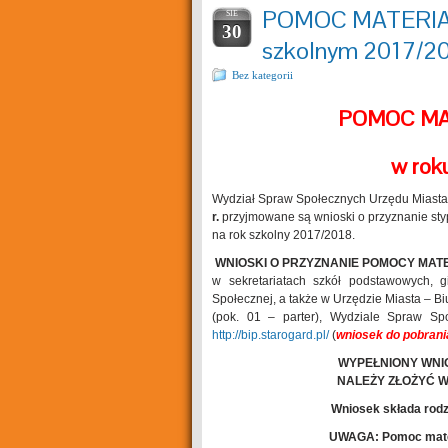
POMOC MATERIA
SIE
30
szkolnym 2017/2
Bez kategorii
POMOC MA
w rok
Wydział Spraw Społecznych Urzędu Miasta 
r.
przyjmowane są wnioski o przyznanie st
na rok szkolny 2017/2018.
WNIOSKI O PRZYZNANIE POMOCY MAT
w sekretariatach szkół podstawowych, 
Społecznej, a także w Urzędzie Miasta – Bi
(pok. 01 – parter), Wydziale Spraw Społ
http://bip.starogard.pl/
(
wniosek do pobrani
WYPEŁNIONY WNI
NALEŻY ZŁOŻYĆ W B
Wniosek składa rodzi
UWAGA: Pomoc materi