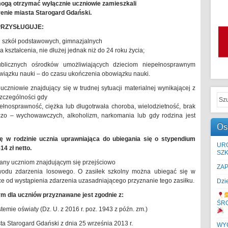
ogą otrzymać wyłącznie uczniowie zamieszkali
renie miasta Starogard Gdański.
PRZYSŁUGUJE:
h szkół podstawowych, gimnazjalnych
kształcenia, nie dłużej jednak niż do 24 roku życia;
blicznych ośrodków umożliwiających dzieciom niepełnosprawnym
owiązku nauki – do czasu ukończenia obowiązku nauki.
czniowie znajdujący się w trudnej sytuacji materialnej wynikającej z
szczególności gdy
pełnosprawność, ciężka lub długotrwała choroba, wielodzietność, brak
ńczo – wychowawczych, alkoholizm, narkomania lub gdy rodzina jest
Os
 w rodzinie ucznia uprawniająca do ubiegania się o stypendium
UR
4 zł netto.
SZK
any uczniom znajdującym się przejściowo
ZA
powodu zdarzenia losowego. O zasiłek szkolny można ubiegać się w
ce od wystąpienia zdarzenia uzasadniającego przyznanie tego zasiłku.
Dzi
m dla uczniów przyznawane jest zgodnie z:
ŚR
temie oświaty (Dz. U. z 2016 r. poz. 1943 z późn. zm.)
a Starogard Gdański z dnia 25 września 2013 r.
WYC