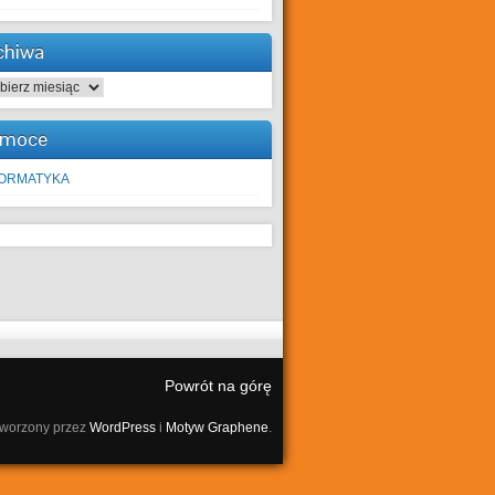
chiwa
hiwa
moce
FORMATYKA
Powrót na górę
tworzony przez
WordPress
i
Motyw Graphene
.