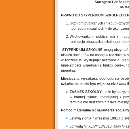
Starogard Gdański m
na te
PRAWO DO STYPENDIUM SZKOLNEGO 
Uczniom publicznych i niepublicznyc
i ponadgimnazjalnych – do ukończenia 
Wychowankom publicznych i niepu
realizację obowiązku szkolnego i ob
STYPENDIUM SZKOLNE
mogą otrzymać u
niskich dochodów na osobę w rodzinie, w 
w rodzinie tej występuje: bezrobocie, nie
umiejętności wypełniania funkcji opieku
niepełna.
Miesięczna wysokość dochodu na osobę
szkolne nie może być większa niż kwota 51
ZASIŁEK SZKOLNY
może być przyzn
w trudnej sytuacji materialnej z 
terminie nie dłuższym niż dwa miesią
Pomoc materialna o charakterze socjalny
ustawą z dnia 7 września 1991 r. o sys
uchwałą Nr XLIV/413/2013 Rady Miast