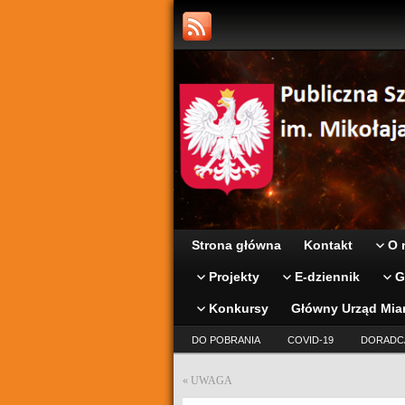
Strona główna
Kontakt
O 
Projekty
E-dziennik
G
Konkursy
Główny Urząd Mia
DO POBRANIA
COVID-19
DORADC
«
UWAGA