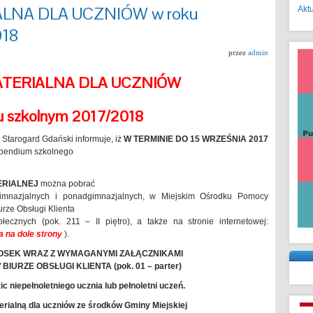
LNA DLA UCZNIÓW w roku
Akt
018
przez
admin
TERIALNA DLA UCZNIÓW
u szkolnym 2017/2018
Starogard Gdański informuje, iż
W TERMINIE DO 15 WRZEŚNIA 2017
ypendium szkolnego
ERIALNEJ
można pobrać
gimnazjalnych i ponadgimnazjalnych, w Miejskim Ośrodku Pomocy
urze Obsługi Klienta
ecznych (pok. 211 – II piętro), a także na stronie internetowej:
a na dole strony
).
OSEK WRAZ Z WYMAGANYMI ZAŁĄCZNIKAMI
IURZE OBSŁUGI KLIENTA (pok. 01 – parter)
c niepełnoletniego ucznia lub pełnoletni uczeń.
alną dla uczniów ze środków Gminy Miejskiej