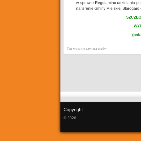
w sprawie Regulaminu udzielania po
na terenie Gminy Miejskiej Starogard 
SZCZEG
WYD
(pok.
Ten wpis nie zawiera tagów
Copyright
© 2026 .