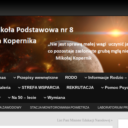
nas
Przepisy wewnętrzne
RODO
Informacje Rodzic –
aleria
STREFA WSPARCIA
REKRUTACJA
Pomoc Psyc
r
Na 50 – lecie
Wymiana
A ZAWODOWY
STACJA MONITOROWANIA POWIETRZA
LABORATORIUM PR
List Pani Minister Edukacji Narodowej
»