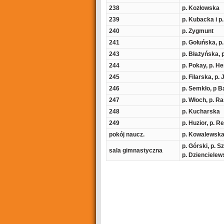
238
p. Kozłowska
239
p. Kubacka i p
240
p. Zygmunt
241
p. Gołuńska, p
243
p. Błażyńska, 
244
p. Pokay, p. He
245
p. Filarska, p.
246
p. Semkło, p 
247
p. Włoch, p. R
248
p. Kucharska
249
p. Huzior, p. R
pokój naucz.
p. Kowalewska,
p. Górski, p
sala gimnastyczna
p. Dziencielew