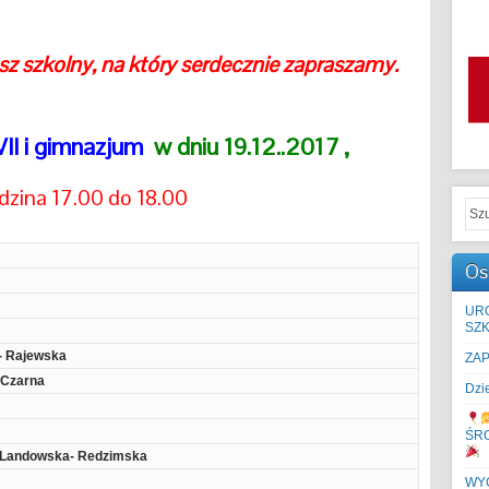
sz szkolny, na który serdecznie zapraszamy.
VII i gimnazjum
w dniu 19.12..2017 ,
dzina 17.00 do 18.00
Os
UR
SZK
- Rajewska
ZA
. Czarna
Dzi
ŚR
. Landowska- Redzimska
WYC