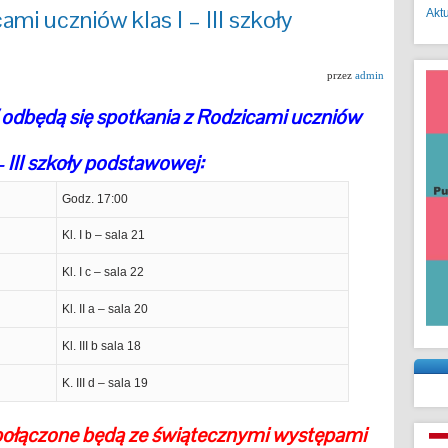
mi uczniów klas I – III szkoły
Akt
przez
admin
 odbędą się spotkania z Rodzicami uczniów
 – III szkoły podstawowej:
Godz. 17:00
Kl. I b – sala 21
Kl. I c – sala 22
Kl. II a – sala 20
Kl. III b sala 18
K. III d – sala 19
połączone będą ze świątecznymi występami