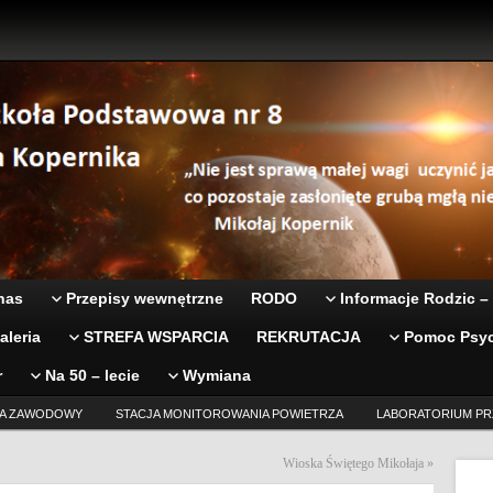
nas
Przepisy wewnętrzne
RODO
Informacje Rodzic –
aleria
STREFA WSPARCIA
REKRUTACJA
Pomoc Psyc
r
Na 50 – lecie
Wymiana
A ZAWODOWY
STACJA MONITOROWANIA POWIETRZA
LABORATORIUM PR
Wioska Świętego Mikołaja
»