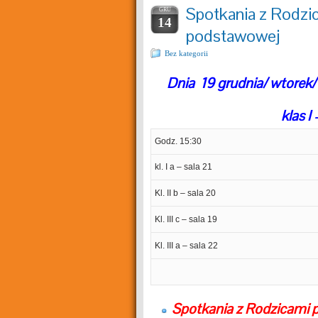
Spotkania z Rodzica
GRU
14
podstawowej
Bez kategorii
Dnia 19 grudnia/ wtorek/
klas I
Godz. 15:30
kl. I a – sala 21
Kl. II b – sala 20
Kl. III c – sala 19
Kl. III a – sala 22
Spotkania z Rodzicami 