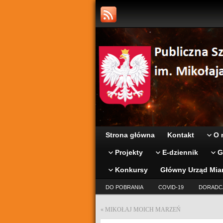
Strona główna
Kontakt
O 
Projekty
E-dziennik
G
Konkursy
Główny Urząd Mia
DO POBRANIA
COVID-19
DORADC
«
MIKOŁAJ MOICH MARZEŃ