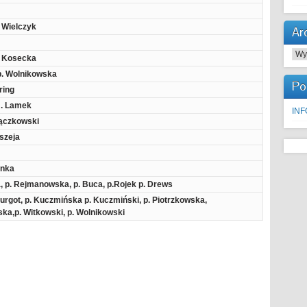
. Wielczyk
Ar
Arc
. Kosecka
p. Wolnikowska
Po
ring
 J. Lamek
IN
Bączkowski
aszeja
enka
 p. Rejmanowska, p. Buca, p.Rojek p. Drews
. Szurgot, p. Kuczmińska p. Kuczmiński, p. Piotrzkowska,
ska,p. Witkowski, p. Wolnikowski