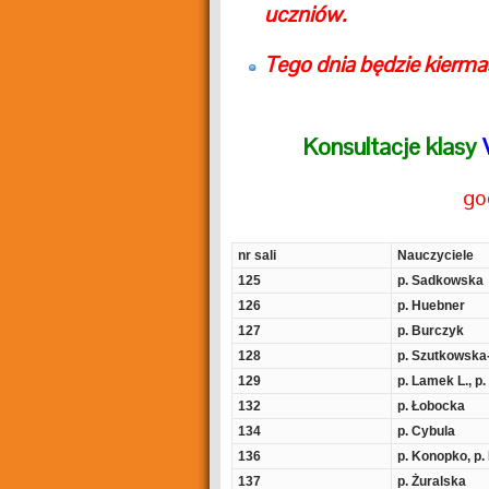
uczniów.
Tego dnia będzie kierma
Konsultacje klasy
go
nr sali
Nauczyciele
125
p. Sadkowska
126
p. Huebner
127
p. Burczyk
128
p. Szutkowska
129
p. Lamek L., p
132
p. Łobocka
134
p. Cybula
136
p. Konopko, p
137
p. Żuralska