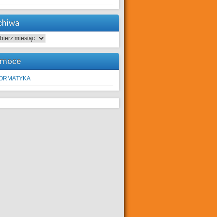
chiwa
hiwa
moce
FORMATYKA