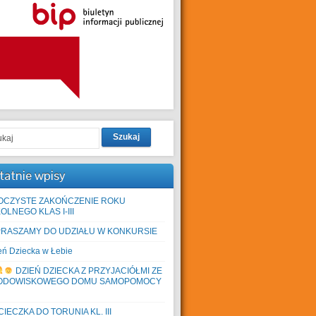
Szukaj
tatnie wpisy
OCZYSTE ZAKOŃCZENIE ROKU
OLNEGO KLAS I-III
PRASZAMY DO UDZIAŁU W KONKURSIE
eń Dziecka w Łebie
DZIEŃ DZIECKA Z PRZYJACIÓŁMI ZE
ODOWISKOWEGO DOMU SAMOPOMOCY
IECZKA DO TORUNIA KL. III