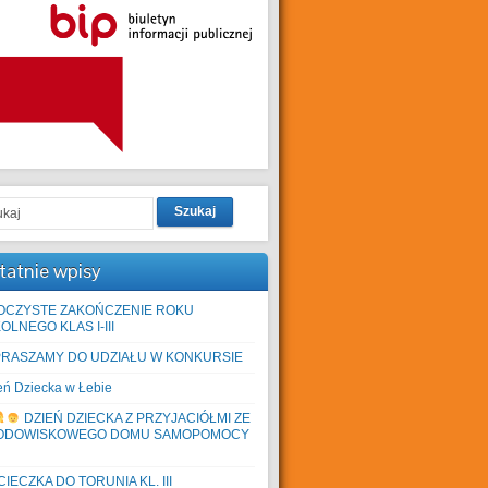
Szukaj
tatnie wpisy
OCZYSTE ZAKOŃCZENIE ROKU
OLNEGO KLAS I-III
PRASZAMY DO UDZIAŁU W KONKURSIE
eń Dziecka w Łebie
DZIEŃ DZIECKA Z PRZYJACIÓŁMI ZE
ODOWISKOWEGO DOMU SAMOPOMOCY
IECZKA DO TORUNIA KL. III