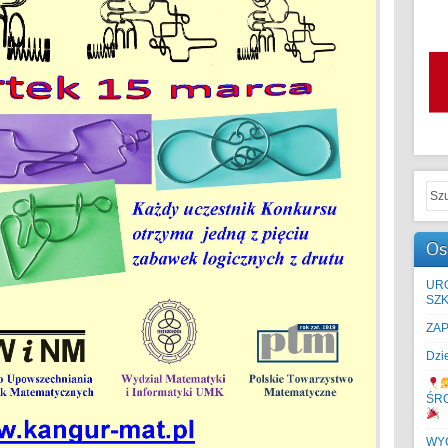
Os
UR
SZK
ZA
Dzi
ŚR
WYC