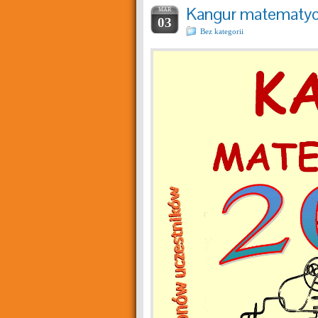
Kangur matematy
MAR
03
Bez kategorii