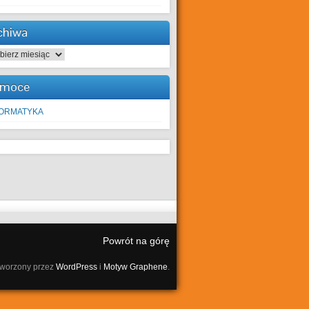
chiwa
hiwa
moce
FORMATYKA
Powrót na górę
tworzony przez
WordPress
i
Motyw Graphene
.