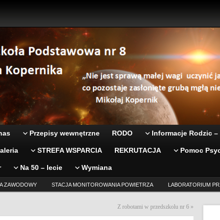
nas
Przepisy wewnętrzne
RODO
Informacje Rodzic –
aleria
STREFA WSPARCIA
REKRUTACJA
Pomoc Psyc
r
Na 50 – lecie
Wymiana
A ZAWODOWY
STACJA MONITOROWANIA POWIETRZA
LABORATORIUM PR
Z robotami w przedszkolu nr 6
»