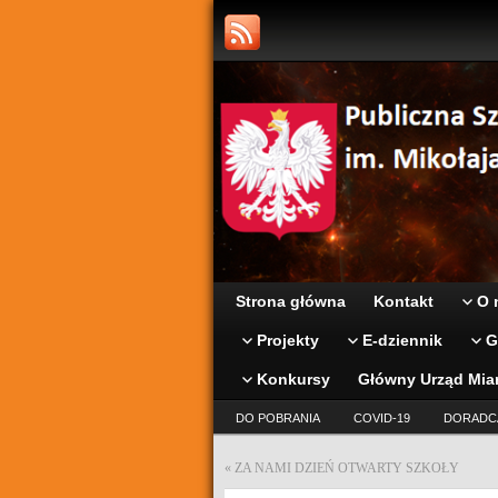
Strona główna
Kontakt
O 
Projekty
E-dziennik
G
Konkursy
Główny Urząd Mia
DO POBRANIA
COVID-19
DORADC
«
ZA NAMI DZIEŃ OTWARTY SZKOŁY