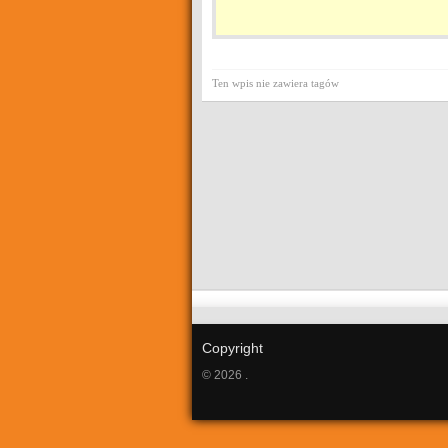
Ten wpis nie zawiera tagów
Copyright
© 2026 .