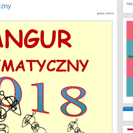
czny
Akt
przez
admin