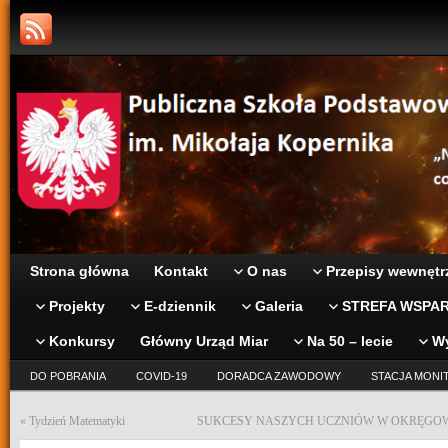
Strona główna
Kontakt
O nas
Przepisy wewnętr
Projekty
E-dziennik
Galeria
STREFA WSPAR
Konkursy
Główny Urząd Miar
Na 50 – lecie
W
DO POBRANIA
COVID-19
DORADCA ZAWODOWY
STACJA MONI
«
Tydzień Matematyki
SUKCESY NASZYCH UCZNIÓW W OKRĘGO