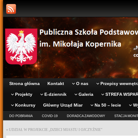
Strona główna
Kontakt
O nas
Przepisy wewnętr
Projekty
E-dziennik
Galeria
STREFA WSPAR
Konkursy
Główny Urząd Miar
Na 50 – lecie
W
DO POBRANIA
COVID-19
DORADCA ZAWODOWY
STACJA MONI
«
UDZIAŁ W PROJEKCIE „DZIECI MIASTU I OJCZYŹNIE”