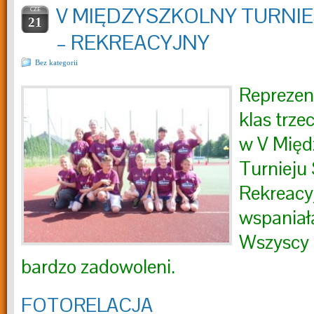
V MIĘDZYSZKOLNY TURNI
CZE
21
– REKREACYJNY
Bez kategorii
Reprezen
klas trze
w V Międ
Turnieju
Rekreacy
wspaniał
Wszyscy b
bardzo zadowoleni.
FOTORELACJA