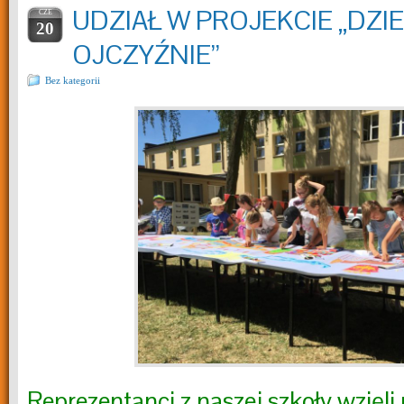
UDZIAŁ W PROJEKCIE „DZIE
CZE
20
OJCZYŹNIE”
Bez kategorii
Reprezentanci z naszej szkoły wzięli 