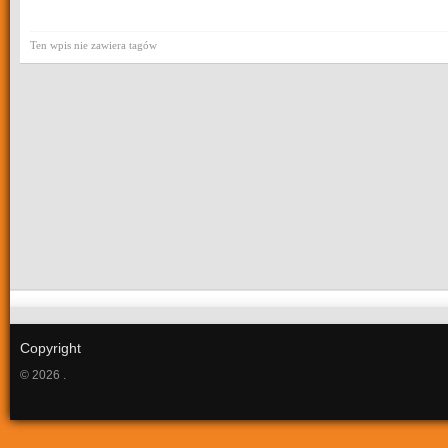
Ten wpis nie zawiera tagów
Copyright
© 2026 .