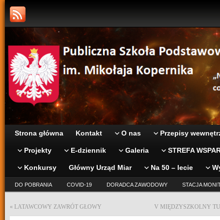
Strona główna
Kontakt
O nas
Przepisy wewnętr
Projekty
E-dziennik
Galeria
STREFA WSPAR
Konkursy
Główny Urząd Miar
Na 50 – lecie
W
DO POBRANIA
COVID-19
DORADCA ZAWODOWY
STACJA MONI
«
LATAWCOWY ZAWRÓT GŁOWY
V MIĘDZYSZKOLNY TU