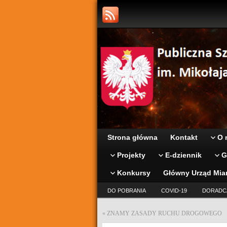
Strona główna
Kontakt
O 
Projekty
E-dziennik
G
Konkursy
Główny Urząd Mia
DO POBRANIA
COVID-19
DORADC
«
ZNAMY ZASADY RUCHU DROGOWEGO