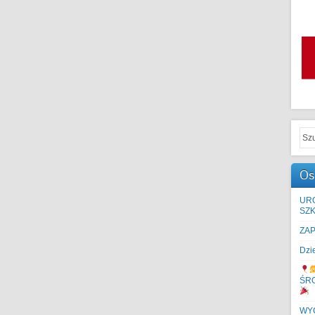
Os
UR
SZK
ZA
Dzi
ŚR
WYC