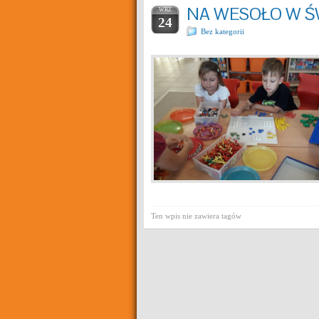
NA WESOŁO W Ś
WRZ
24
Bez kategorii
Ten wpis nie zawiera tagów