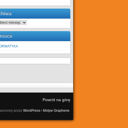
chiwa
hiwa
moce
FORMATYKA
Powrót na górę
tworzony przez
WordPress
i
Motyw Graphene
.