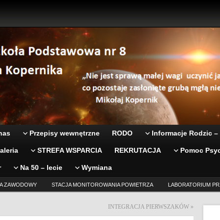
nas
Przepisy wewnętrzne
RODO
Informacje Rodzic –
aleria
STREFA WSPARCIA
REKRUTACJA
Pomoc Psyc
r
Na 50 – lecie
Wymiana
A ZAWODOWY
STACJA MONITOROWANIA POWIETRZA
LABORATORIUM PR
INTEGRACJA PIERWSZAKÓW
»