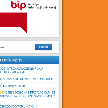
Szukaj
tatnie wpisy
OCZYSTE ZAKOŃCZENIE ROKU
OLNEGO KLAS I-III
PRASZAMY DO UDZIAŁU W KONKURSIE
eń Dziecka w Łebie
DZIEŃ DZIECKA Z PRZYJACIÓŁMI ZE
ODOWISKOWEGO DOMU SAMOPOMOCY
IECZKA DO TORUNIA KL. III