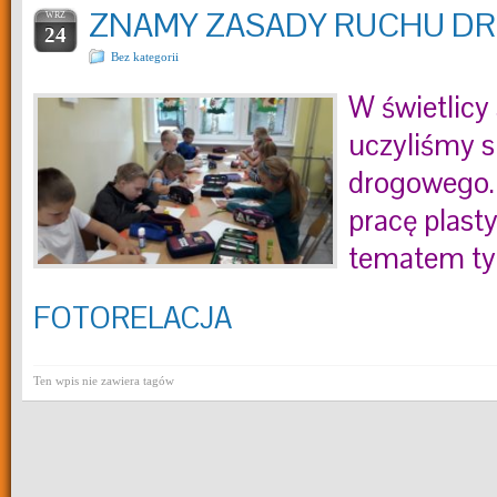
ZNAMY ZASADY RUCHU 
WRZ
24
Bez kategorii
W świetlicy
uczyliśmy s
drogowego.
pracę plast
tematem ty
FOTORELACJA
Ten wpis nie zawiera tagów