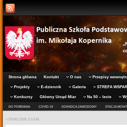
Strona główna
Kontakt
O nas
Przepisy wewnętr
Projekty
E-dziennik
Galeria
STREFA WSPAR
Konkursy
Główny Urząd Miar
Na 50 – lecie
W
DO POBRANIA
COVID-19
DORADCA ZAWODOWY
STACJA MONI
«
TANECZNIE Z GABI