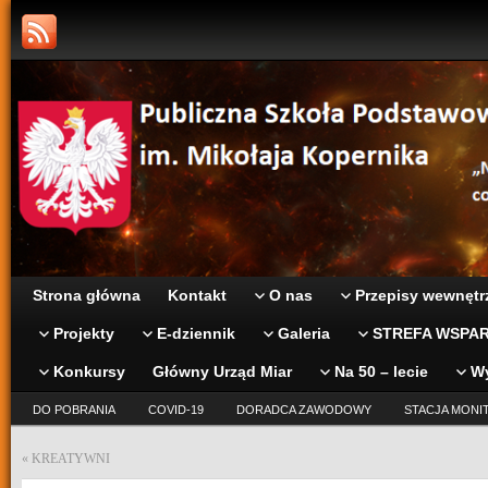
Strona główna
Kontakt
O nas
Przepisy wewnętr
Projekty
E-dziennik
Galeria
STREFA WSPAR
Konkursy
Główny Urząd Miar
Na 50 – lecie
W
DO POBRANIA
COVID-19
DORADCA ZAWODOWY
STACJA MONI
«
KREATYWNI