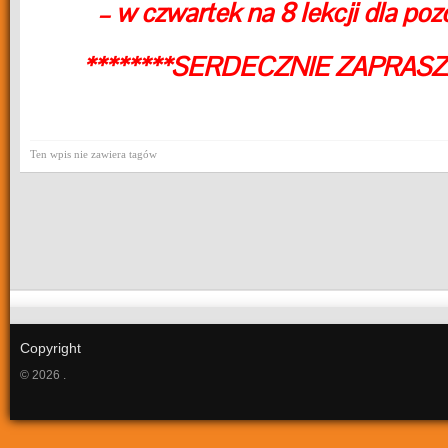
– w czwartek na 8 lekcji dla poz
********SERDECZNIE ZAPRASZ
Ten wpis nie zawiera tagów
Copyright
© 2026 .