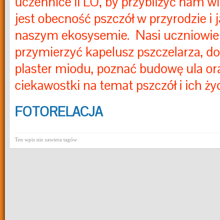
uczennice II LO, by przybliżyć nam w
jest obecność pszczół w przyrodzie i j
naszym ekosysemie. Nasi uczniowie 
przymierzyć kapelusz pszczelarza, d
plaster miodu, poznać budowę ula or
ciekawostki na temat pszczół i ich ży
FOTORELACJA
Ten wpis nie zawiera tagów