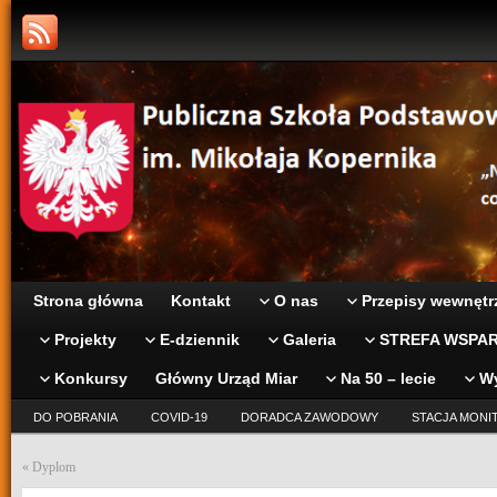
Strona główna
Kontakt
O nas
Przepisy wewnętr
Projekty
E-dziennik
Galeria
STREFA WSPAR
Konkursy
Główny Urząd Miar
Na 50 – lecie
W
DO POBRANIA
COVID-19
DORADCA ZAWODOWY
STACJA MONI
«
Dyplom