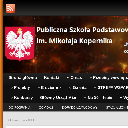
Strona główna
Kontakt
O nas
Przepisy wewnętr
Projekty
E-dziennik
Galeria
STREFA WSPAR
Konkursy
Główny Urząd Miar
Na 50 – lecie
W
DO POBRANIA
COVID-19
DORADCA ZAWODOWY
STACJA MONI
«
Odwiedziny z II LO