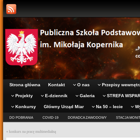
Strona główna
Kontakt
O nas
Przepisy wewnętr
Projekty
E-dziennik
Galeria
STREFA WSPAR
Konkursy
Główny Urząd Miar
Na 50 – lecie
W
DO POBRANIA
COVID-19
DORADCA ZAWODOWY
STACJA MONI
«
konkurs na pracę multimedialną