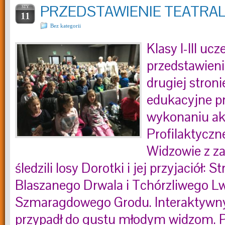
PRZEDSTAWIENIE TEATRA
STY
11
Bez kategorii
Klasy I-III uc
przedstawieni
drugiej stroni
edukacyjne p
wykonaniu ak
Profilaktyczne
Widzowie z z
śledzili losy Dorotki i jej przyjaciół: 
Blaszanego Drwala i Tchórzliwego L
Szmaragdowego Grodu. Interaktywny
przypadł do gustu młodym widzom. P