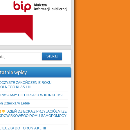
Szukaj
tatnie wpisy
OCZYSTE ZAKOŃCZENIE ROKU
OLNEGO KLAS I-III
PRASZAMY DO UDZIAŁU W KONKURSIE
eń Dziecka w Łebie
DZIEŃ DZIECKA Z PRZYJACIÓŁMI ZE
ODOWISKOWEGO DOMU SAMOPOMOCY
IECZKA DO TORUNIA KL. III