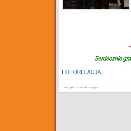
Serdecznie gr
FOTORELACJA
Ten wpis nie zawiera tagów