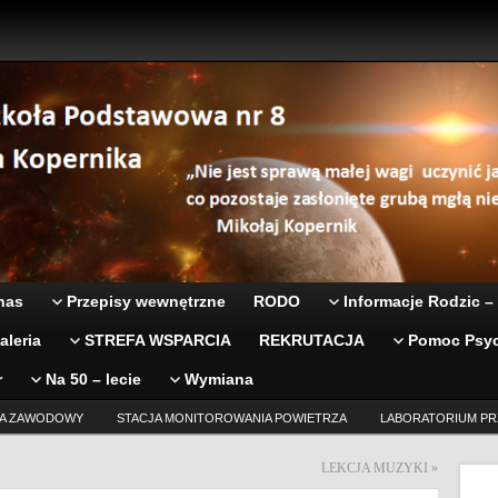
nas
Przepisy wewnętrzne
RODO
Informacje Rodzic –
aleria
STREFA WSPARCIA
REKRUTACJA
Pomoc Psyc
r
Na 50 – lecie
Wymiana
A ZAWODOWY
STACJA MONITOROWANIA POWIETRZA
LABORATORIUM PR
LEKCJA MUZYKI
»