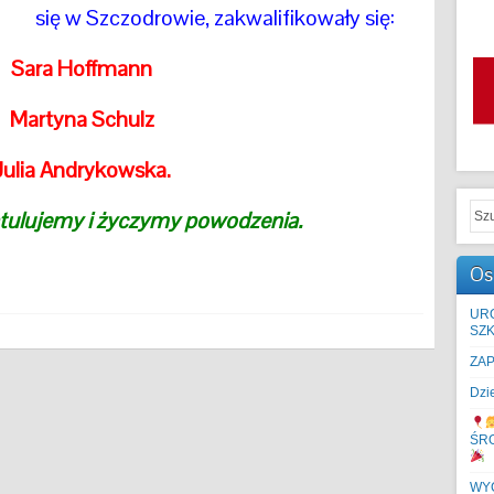
się w Szczodrowie, zakwalifikowały się:
Sara Hoffmann
Martyna Schulz
Julia Andrykowska.
atulujemy i życzymy powodzenia.
Os
UR
SZK
ZA
Dzi
ŚR
WYC