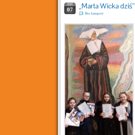
„Marta Wicka dziś” 
MAR
07
Bez kategorii