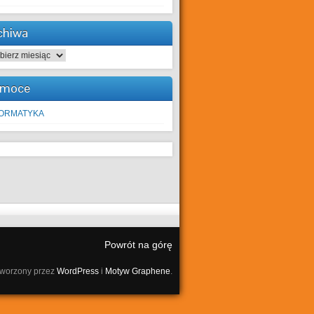
chiwa
hiwa
moce
FORMATYKA
Powrót na górę
tworzony przez
WordPress
i
Motyw Graphene
.