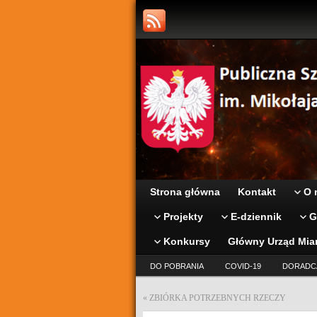
Strona główna
Kontakt
O 
Projekty
E-dziennik
G
Konkursy
Główny Urząd Mia
DO POBRANIA
COVID-19
DORADC
«
ZBIÓRKA POTRZEBNYCH RZECZY