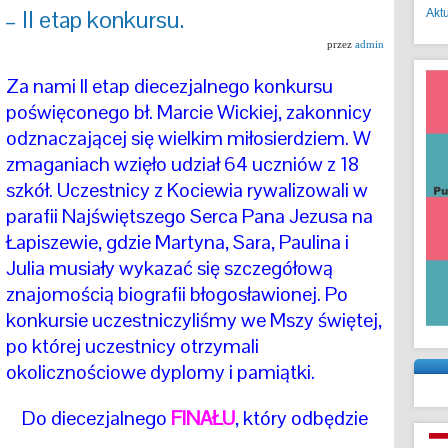
– II etap konkursu.
Akt
przez
admin
Za nami II etap diecezjalnego konkursu
poświęconego bł. Marcie Wickiej, zakonnicy
odznaczającej się wielkim miłosierdziem. W
zmaganiach wzięło udział 64 uczniów z 18
szkół. Uczestnicy z Kociewia rywalizowali w
parafii Najświętszego Serca Pana Jezusa na
Łapiszewie, gdzie Martyna, Sara, Paulina i
Julia musiały wykazać się szczegółową
znajomością biografii błogosławionej. Po
konkursie uczestniczyliśmy we Mszy świętej,
po której uczestnicy otrzymali
okolicznościowe dyplomy i pamiątki.
Do diecezjalnego
FINAŁU
, który odbędzie