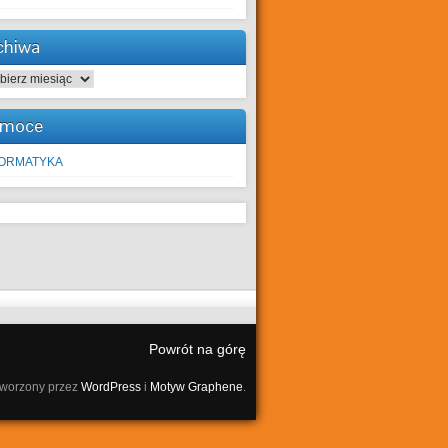
chiwa
hiwa
moce
FORMATYKA
Powrót na górę
tworzony przez
WordPress
i
Motyw Graphene
.