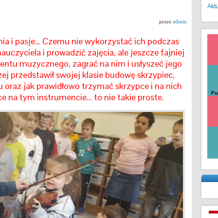
Akt
przez
admin
ia i pasje… Czemu nie wykorzystać ich podczas
nauczyciela i prowadzić zajęcia, ale jeszcze fajniej
ntu muzycznego, zagrać na nim i usłyszeć jego
ej przedstawił swojej klasie budowę skrzypiec,
 oraz jak prawidłowo trzymać skrzypce i na nich
e na tym instrumencie… to nie takie proste.