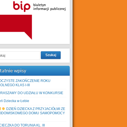
Szukaj
tatnie wpisy
OCZYSTE ZAKOŃCZENIE ROKU
OLNEGO KLAS I-III
PRASZAMY DO UDZIAŁU W KONKURSIE
eń Dziecka w Łebie
DZIEŃ DZIECKA Z PRZYJACIÓŁMI ZE
ODOWISKOWEGO DOMU SAMOPOMOCY
IECZKA DO TORUNIA KL. III