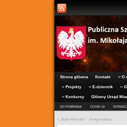
Strona główna
Kontakt
O 
Projekty
E-dziennik
G
Konkursy
Główny Urząd Mia
DO POBRANIA
COVID-19
DORADC
«
„Marta Wicka dziś” – II etap konkursu.