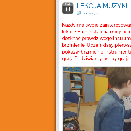
LEKCJA MUZYKI
MAR
11
Bez kategorii
Każdy ma swoje zainteresowan
lekcji? Fajnie stać na miejscu 
dotknąć prawdziwego instrume
brzmienie. Uczeń klasy pierwsz
pokazał brzmienie instrumentu
grać. Podziwiamy osoby grając