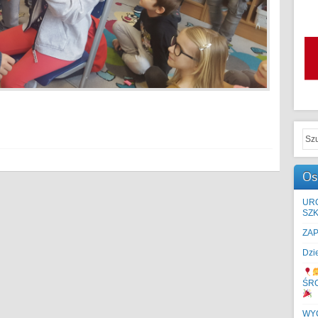
Os
UR
SZK
ZA
Dzi
ŚR
WYC