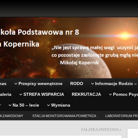
nas
Przepisy wewnętrzne
RODO
Informacje Rodzic –
aleria
STREFA WSPARCIA
REKRUTACJA
Pomoc Psyc
r
Na 50 – lecie
Wymiana
A ZAWODOWY
STACJA MONITOROWANIA POWIETRZA
LABORATORIUM PR
SAŁATKA OWOCOWA
»