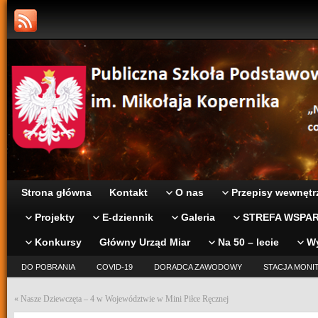
Strona główna
Kontakt
O nas
Przepisy wewnętr
Projekty
E-dziennik
Galeria
STREFA WSPAR
Konkursy
Główny Urząd Miar
Na 50 – lecie
W
DO POBRANIA
COVID-19
DORADCA ZAWODOWY
STACJA MONI
«
Nasze Dziewczęta – 4 w Województwie w Mini Piłce Ręcznej