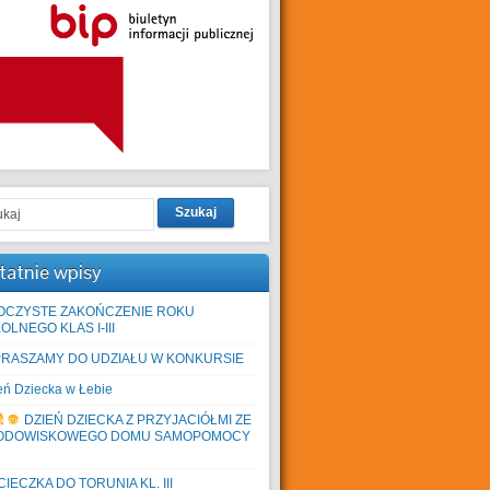
Szukaj
tatnie wpisy
OCZYSTE ZAKOŃCZENIE ROKU
OLNEGO KLAS I-III
PRASZAMY DO UDZIAŁU W KONKURSIE
eń Dziecka w Łebie
DZIEŃ DZIECKA Z PRZYJACIÓŁMI ZE
ODOWISKOWEGO DOMU SAMOPOMOCY
IECZKA DO TORUNIA KL. III