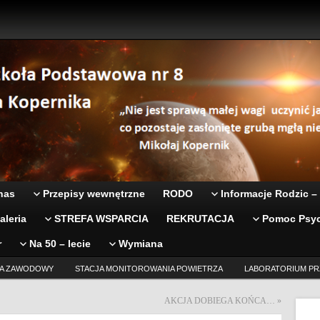
nas
Przepisy wewnętrzne
RODO
Informacje Rodzic –
aleria
STREFA WSPARCIA
REKRUTACJA
Pomoc Psyc
r
Na 50 – lecie
Wymiana
A ZAWODOWY
STACJA MONITOROWANIA POWIETRZA
LABORATORIUM PR
AKCJA DOBIEGA KOŃCA…
»