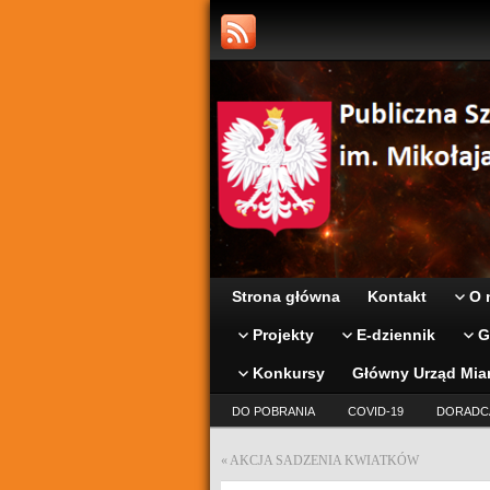
Strona główna
Kontakt
O 
Projekty
E-dziennik
G
Konkursy
Główny Urząd Mia
DO POBRANIA
COVID-19
DORADC
«
AKCJA SADZENIA KWIATKÓW