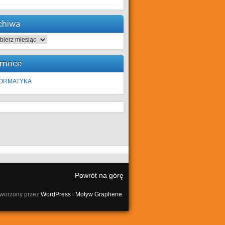
chiwa
hiwa
moce
FORMATYKA
Powrót na górę
tworzony przez
WordPress
i
Motyw Graphene
.