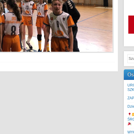
Os
UR
SZK
ZA
Dzi
ŚR
WYC