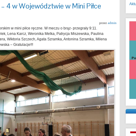
– 4 w Województwie w Mini Piłce
Akt
przez
admin
kim w mini piłce ręczne. W meczu o brąz- przegrały 9:11.
lek, Lena Karcz, Weronika Melka, Patrycja Miszewska, Paulina
era, Wiktoria Szczech, Agata Szramka, Antonina Szramka, Milena
jewska –
Gratulacje
!!!