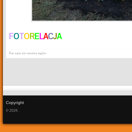
F
O
T
O
R
E
L
A
C
J
A
Ten wpis nie zawiera tagów
Copyright
© 2026 .