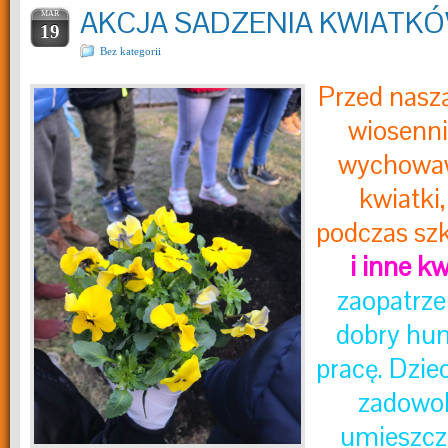
AKCJA SADZENIA KWIATK
MAR
19
Bez kategorii
P
rzed naszą
wiosenni
wychowaw
kwiatki
podczas szk
i inne kw
zaopatrze
dobry hum
pracę. Dziec
zadowol
umieszcza