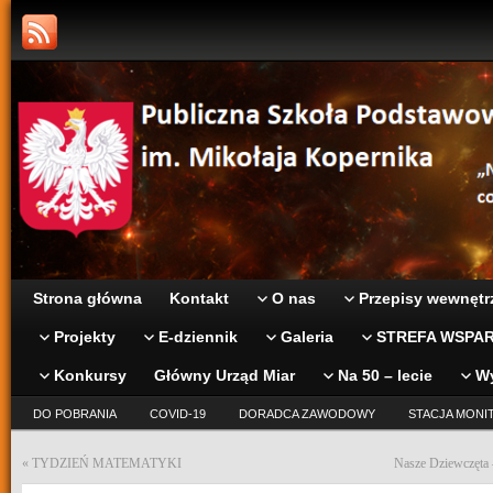
Strona główna
Kontakt
O nas
Przepisy wewnętr
Projekty
E-dziennik
Galeria
STREFA WSPAR
Konkursy
Główny Urząd Miar
Na 50 – lecie
W
DO POBRANIA
COVID-19
DORADCA ZAWODOWY
STACJA MONI
«
TYDZIEŃ MATEMATYKI
Nasze Dziewczęta 