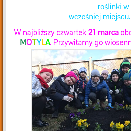
roślinki 
wcześniej miejscu.
W
najbliższy czwartek
21 marca
ob
M
O
T
Y
L
A
. Przywitamy go wiosen