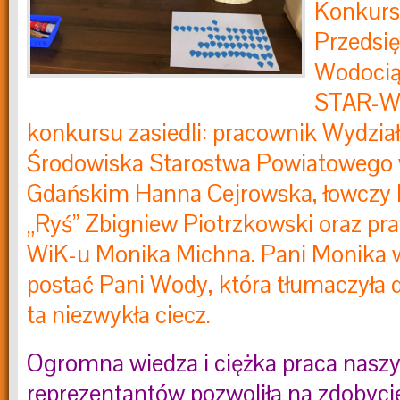
Konkurs
Przedsię
Wodociąg
STAR-Wi
konkursu zasiedli: pracownik Wydzia
Środowiska Starostwa Powiatowego 
Gdańskim Hanna Cejrowska, łowczy 
„Ryś” Zbigniew Piotrzkowski oraz p
WiK-u Monika Michna. Pani Monika wc
postać Pani Wody, która tłumaczyła
ta niezwykła ciecz.
Ogromna wiedza i ciężka praca nasz
reprezentantów pozwoliła na zdobyc