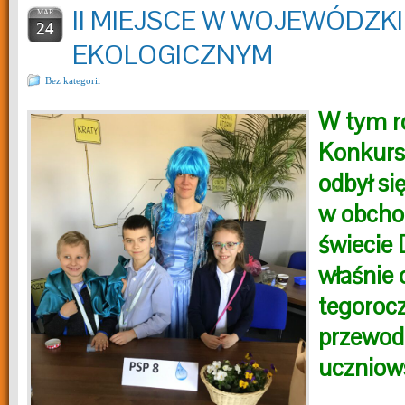
II MIEJSCE W WOJEWÓDZK
MAR
24
EKOLOGICZNYM
Bez kategorii
W tym r
Konkurs
odbył si
w obcho
świecie 
właśnie 
tegoroc
przewo
uczniow