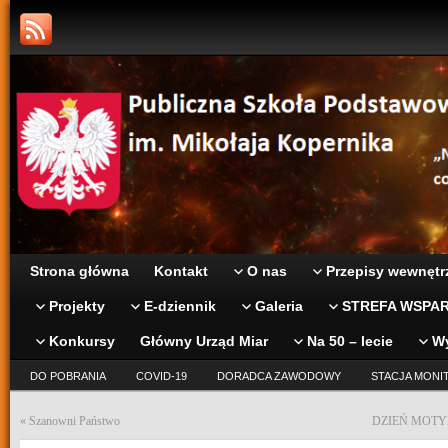
Strona główna
Kontakt
O nas
Przepisy wewnętr
Projekty
E-dziennik
Galeria
STREFA WSPAR
Konkursy
Główny Urząd Miar
Na 50 – lecie
W
DO POBRANIA
COVID-19
DORADCA ZAWODOWY
STACJA MONI
«
Szanowni Państwo
DZIEŃ MOTY