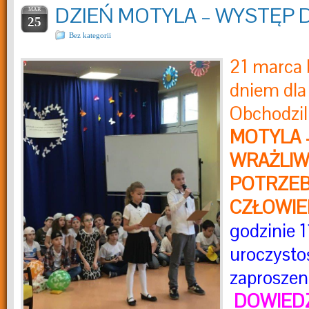
DZIEŃ MOTYLA – WYSTĘP 
MAR
25
Bez kategorii
2
1 marca
dniem dla
Obchodzi
MOTYLA 
WRAŻLIW
POTRZEB
CZŁOWIE
godzinie 1
uroczystoś
zaproszen
DOWIEDZ