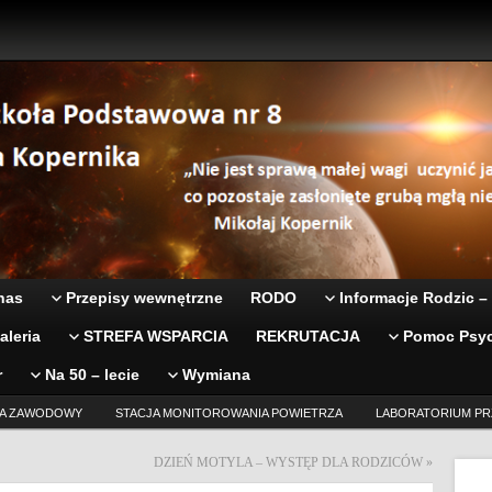
nas
Przepisy wewnętrzne
RODO
Informacje Rodzic –
aleria
STREFA WSPARCIA
REKRUTACJA
Pomoc Psyc
r
Na 50 – lecie
Wymiana
A ZAWODOWY
STACJA MONITOROWANIA POWIETRZA
LABORATORIUM PR
DZIEŃ MOTYLA – WYSTĘP DLA RODZICÓW
»