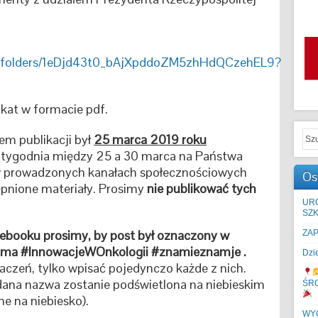
ive/folders/1eDjd43t0_bAjXpddoZM5zhHdQCzehEL9?
akat w formacie pdf.
em publikacji był
25 marca 2019 roku
 tygodnia między 25 a 30 marca na Państwa
e w prowadzonych kanałach społecznościowych
Os
pnione materiały. Prosimy
nie publikować tych
UR
SZK
cebooku prosimy, by post był oznaczony w
ZA
oma #InnowacjeWOnkologii #znamieznamje .
Dzi
aczeń, tylko wpisać pojedynczo każde z nich.
ana nazwa zostanie podświetlona na niebieskim
ŚR
e na niebiesko).
WYC