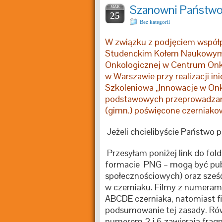
Szanowni Państw
MAR
25
Bez kategorii
W związku z podjęciem współp
Studenckim Kołem Naukowym O
Onkologicznej w Centrum Onkol
w Warszawie przy realizacji in
Szkoleniowa „Innowacje w Onko
podstawowych przeprowadzane 
(gimn.) poświęcone czerniakow
Jeżeli chcielibyście Państwo 
Przesyłam poniżej link do folde
formacie PNG – mogą być publ
społecznościowych) oraz sześ
w czerniaku. Filmy z numerami
ABCDE czerniaka, natomiast f
podsumowanie tej zasady. Rów
numerem 2 i 6 zawierają frag