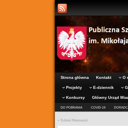
Strona główna
Kontakt
O 
Projekty
E-dziennik
G
Konkursy
Główny Urząd Mia
DO POBRANIA
COVID-19
DORADC
«
Tydzień Matematyki