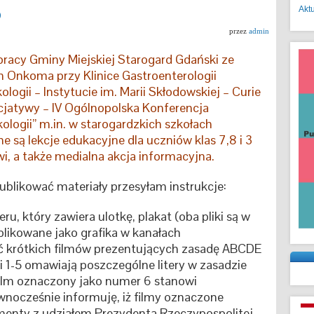
o
Akt
przez
admin
racy Gminy Miejskiej Starogard Gdański ze
nkoma przy Klinice Gastroenterologii
ogii – Instytucie im. Marii Skłodowskiej – Curie
icjatywy – IV Ogólnopolska Konferencja
logii” m.in. w starogardzkich szkołach
są lekcje edukacyjne dla uczniów klas 7,8 i 3
i, a także medialna akcja informacyjna.
publikować materiały przesyłam instrukcje:
ru, który zawiera ulotkę, plakat (oba pliki są w
ikowane jako grafika w kanałach
ć krótkich filmów prezentujących zasadę ABCDE
 1-5 omawiają poszczególne litery w zasadzie
ilm oznaczony jako numer 6 stanowi
nocześnie informuję, iż filmy oznaczone
menty z udziałem Prezydenta Rzeczypospolitej