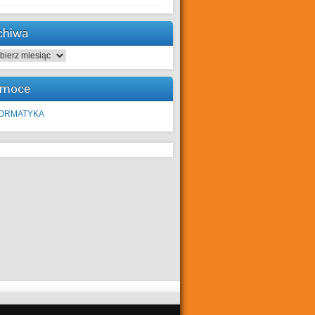
chiwa
hiwa
moce
FORMATYKA