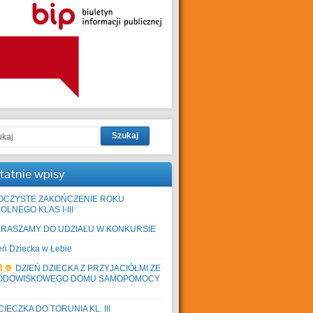
Szukaj
tatnie wpisy
OCZYSTE ZAKOŃCZENIE ROKU
OLNEGO KLAS I-III
PRASZAMY DO UDZIAŁU W KONKURSIE
eń Dziecka w Łebie
DZIEŃ DZIECKA Z PRZYJACIÓŁMI ZE
ODOWISKOWEGO DOMU SAMOPOMOCY
IECZKA DO TORUNIA KL. III