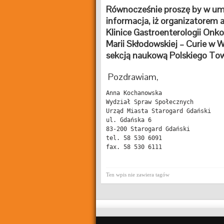
Równocześnie proszę by w umi
informacja, iż organizatorem
Klinice Gastroenterologii Onko
Marii Skłodowskiej – Curie w
sekcją naukową Polskiego Tow
Pozdrawiam,
Anna Kochanowska

Wydział Spraw Społecznych

Urząd Miasta Starogard Gdański

ul. Gdańska 6

83-200 Starogard Gdański

tel. 58 530 6091

fax. 58 530 6111
Ten wpis nie zawiera tagów