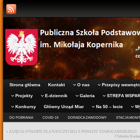
Strona główna
Kontakt
O nas
Przepisy wewnętr
Projekty
E-dziennik
Galeria
STREFA WSPAR
Konkursy
Główny Urząd Miar
Na 50 – lecie
W
DO POBRANIA
COVID-19
DORADCA ZAWODOWY
STACJA MONI
«
ZAJĘCIA OTWARTE DLA NAUCZYCIELI Z POWIATU STAROGARDZKIEGO
I Szkolny Kon