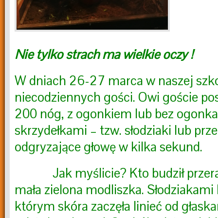
Nie tylko strach ma wielkie oczy !
W dniach 26-27 marca w naszej szk
niecodziennych gości. Owi goście pos
200 nóg, z ogonkiem lub bez ogonka,
skrzydełkami – tzw. słodziaki lub prze
odgryzające głowę w kilka sekund.
Jak myślicie? Kto budził przeraż
mała zielona modliszka. Słodziakami
którym skóra zaczęła linieć od głask