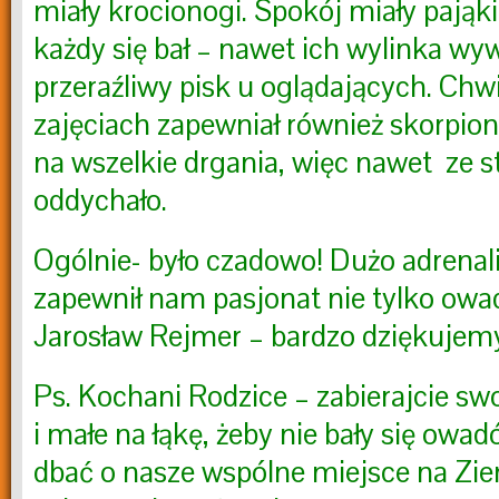
miały krocionogi. Spokój miały pająki
każdy się bał – nawet ich wylinka wy
przeraźliwy pisk u oglądających. Chwi
zajęciach zapewniał również skorpion
na wszelkie drgania, więc nawet ze 
oddychało.
Ogólnie- było czadowo! Dużo adrenali
zapewnił nam pasjonat nie tylko ow
Jarosław Rejmer – bardzo dziękujemy
Ps. Kochani Rodzice – zabierajcie sw
i małe na łąkę, żeby nie bały się owad
dbać o nasze wspólne miejsce na Zie