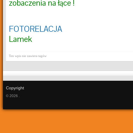
zobaczenia na łące !
FOTORELACJA
Joa
Lamek
Ten wpis nie zawiera tagów
Copyright
© 2026 .