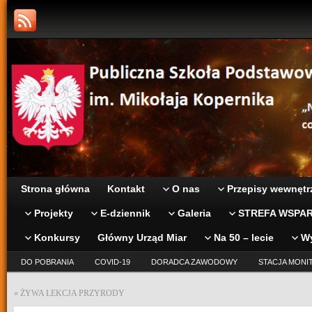
Strona główna
Kontakt
O nas
Przepisy wewnętr
Projekty
E-dziennik
Galeria
STREFA WSPAR
Konkursy
Główny Urząd Miar
Na 50 – lecie
W
DO POBRANIA
COVID-19
DORADCA ZAWODOWY
STACJA MONI
«
ŻYWA LEKCJA PRZYRODY