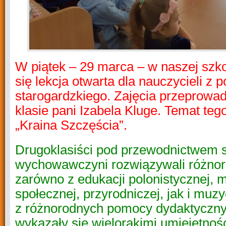
W piątek – 29 marca – w naszej szko
się
lekcja otwarta
dla nauczycieli z p
starogardzkiego. Zajęcia przeprowad
klasie pani Izabela Kluge. Temat tego
„
Kraina Szczęścia”.
Drugoklasiści pod przewodnictwem 
wychowawczyni rozwiązywali różnor
zarówno z edukacji polonistycznej, 
społecznej, przyrodniczej, jak i muzy
z różnorodnych pomocy dydaktyczn
wykazały się wielorakimi
umiejętnośc