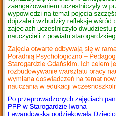
zaangażowaniem uczestniczyły w prz
wypowiedzi na temat pojęcia szczęśc
dojrzałe i wzbudziły refleksje wśród
zajęciach uczestniczyło dwudziestu p
nauczycieli
z powiatu starogardzkie
Zajęcia otwarte odbywają się w ram
Poradnią Psychologiczno – Pedagog
Starogardzie Gdańskim
. Ich celem je
rozbudowywanie warsztatu pracy nau
wymiana doświadczeń na temat now
nauczania w edukacji wczesnoszkol
Po przeprowadzonych zajęciach pani
PPP w Starogardzie
Iwona
Lewandowska
podziękowała Dzieciom