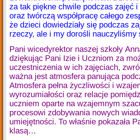
za tak piękne chwile podczas zajęć 
oraz twórczą współpracę całego zesp
że dzieci dowiedziały się podczas z
rzeczy,
ale i my dorośli nauczyliśmy 
Pani wicedyrektor
naszej szkoły
Ann
dziękując Pani Izie
i Uczniom
za moż
uczestniczenia w ich zajęciach,
zwró
ważna jest atmosfera panująca podc
Atmosfera pełna życzliwości
i wzaje
wyrozumiałości oraz
relacje pomiędz
uczniem oparte na wzajemnym szac
procesowi zdobywania nowych wiad
umiejętności. To właśnie pokazała Pa
klasą…