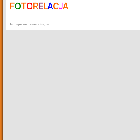
F
O
T
O
R
E
L
A
C
J
A
Ten wpis nie zawiera tagów