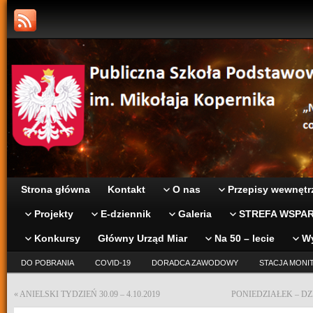
Strona główna
Kontakt
O nas
Przepisy wewnętr
Projekty
E-dziennik
Galeria
STREFA WSPAR
Konkursy
Główny Urząd Miar
Na 50 – lecie
W
DO POBRANIA
COVID-19
DORADCA ZAWODOWY
STACJA MONI
«
ANIELSKI TYDZIEŃ 30.09 – 4.10.2019
PONIEDZIAŁEK – D