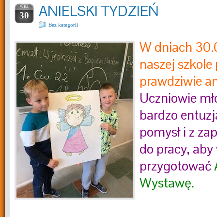
ANIELSKI TYDZIEŃ
WRZ
30
Bez kategorii
W dniach 30.
naszej szkole
prawdziwie ani
Uczniowie mł
bardzo entuzja
pomysł i z zap
do pracy, aby
przygotować
Wystawę.