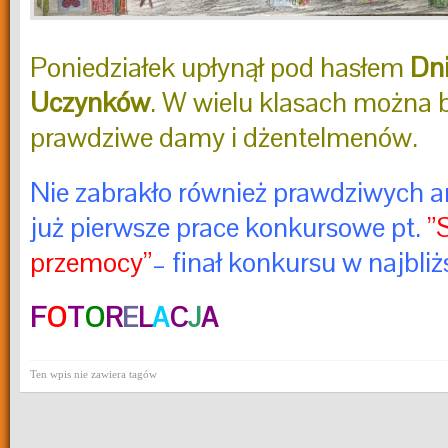
Poniedziałek upłynął pod hasłem
Dni
Uczynków
. W wielu klasach można 
prawdziwe damy i dżentelmenów.
Nie zabrakło również prawdziwych an
już pierwsze prace konkursowe pt.
”
przemocy”
– finał konkursu w najbliż
F
O
T
O
R
E
L
A
C
J
A
Ten wpis nie zawiera tagów