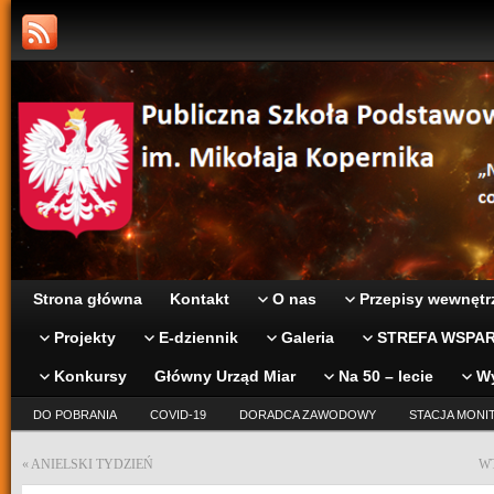
Strona główna
Kontakt
O nas
Przepisy wewnętr
Projekty
E-dziennik
Galeria
STREFA WSPAR
Konkursy
Główny Urząd Miar
Na 50 – lecie
W
DO POBRANIA
COVID-19
DORADCA ZAWODOWY
STACJA MONI
«
ANIELSKI TYDZIEŃ
W