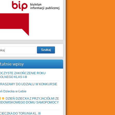
Szukaj
tatnie wpisy
OCZYSTE ZAKOŃCZENIE ROKU
OLNEGO KLAS I-III
PRASZAMY DO UDZIAŁU W KONKURSIE
eń Dziecka w Łebie
DZIEŃ DZIECKA Z PRZYJACIÓŁMI ZE
ODOWISKOWEGO DOMU SAMOPOMOCY
IECZKA DO TORUNIA KL. III