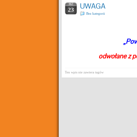
UWAGA
PAŹ
23
Bez kategorii
„Pow
odwołane z p
Ten wpis nie zawiera tagów