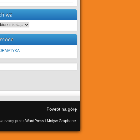
chiwa
hiwa
moce
FORMATYKA
Powrót na górę
tworzony przez
WordPress
i
Motyw Graphene
.