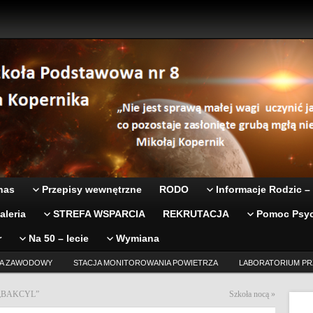
nas
Przepisy wewnętrzne
RODO
Informacje Rodzic –
aleria
STREFA WSPARCIA
REKRUTACJA
Pomoc Psyc
r
Na 50 – lecie
Wymiana
A ZAWODOWY
STACJA MONITOROWANIA POWIETRZA
LABORATORIUM PR
ie „BAKCYL”
Szkoła nocą
»