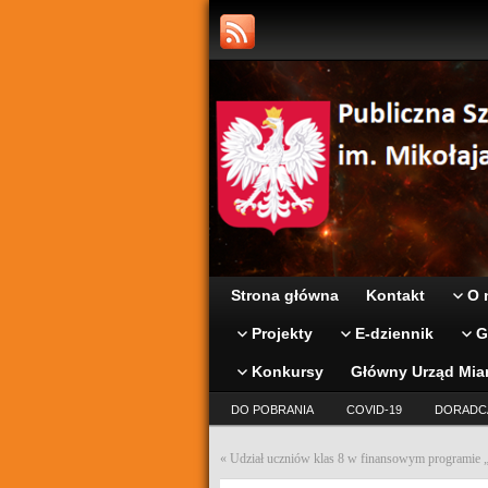
Strona główna
Kontakt
O 
Projekty
E-dziennik
G
Konkursy
Główny Urząd Mia
DO POBRANIA
COVID-19
DORADC
«
Udział uczniów klas 8 w finansowym program