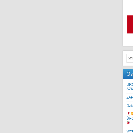
Os
UR
SZK
ZA
Dzi
ŚR
WYC