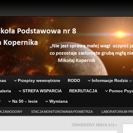
nas
Przepisy wewnętrzne
RODO
Informacje Rodzic –
aleria
STREFA WSPARCIA
REKRUTACJA
Pomoc Psyc
r
Na 50 – lecie
Wymiana
A ZAWODOWY
STACJA MONITOROWANIA POWIETRZA
LABORATORIUM PR
ODWIEDZINY MIKOŁAJA
»