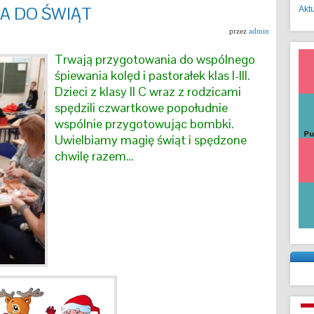
A DO ŚWIĄT
Akt
przez
admin
Trwają przygotowania do wspólnego
śpiewania kolęd i pastorałek klas I-III.
Dzieci z klasy II C wraz z rodzicami
spędzili czwartkowe popołudnie
wspólnie przygotowując bombki.
Uwielbiamy magię świąt i spędzone
chwilę razem…