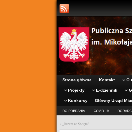
Strona główna
Kontakt
O 
Projekty
E-dziennik
G
Konkursy
Główny Urząd Mia
DO POBRANIA
COVID-19
DORADC
«
„Razem na Święta”.