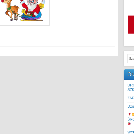
Os
UR
SZK
ZA
Dzi
ŚR
WYC