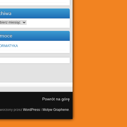
chiwa
hiwa
moce
FORMATYKA
Powrót na górę
tworzony przez
WordPress
i
Motyw Graphene
.