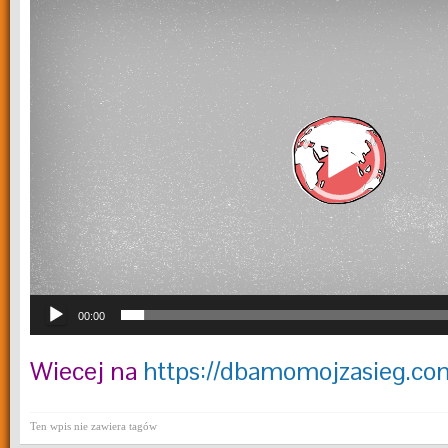
video
00:00
Wiecej na
https://dbamomojzasieg.co
Ten wpis nie zawiera tagów