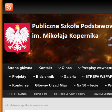
Strona główna
Kontakt
O nas
Przepisy wewnętr
Projekty
E-dziennik
Galeria
STREFA WSPAR
Konkursy
Główny Urząd Miar
Na 50 – lecie
W
DO POBRANIA
COVID-19
DORADCA ZAWODOWY
STACJA MONI
«
Opłatkowe spotkanie wolontariatu