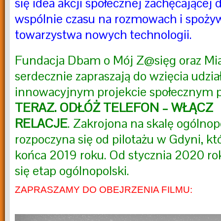
się idea akcji społecznej zachęcającej
wspólnie czasu na rozmowach i spożyw
towarzystwa nowych technologii.
Fundacja Dbam o Mój Z@sięg oraz Mi
serdecznie zapraszają do wzięcia udzia
innowacyjnym projekcie społecznym 
TERAZ. ODŁÓŻ TELEFON – WŁĄCZ
RELACJE
.
Zakrojona na skalę ogólnop
rozpoczyna się od pilotażu w Gdyni, kt
końca 2019 roku. Od stycznia 2020 ro
się etap ogólnopolski.
ZAPRASZAMY DO OBEJRZENIA FILMU:
Odtwarzacz