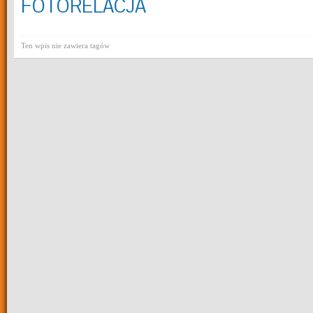
FOTORELACJA
Ten wpis nie zawiera tagów