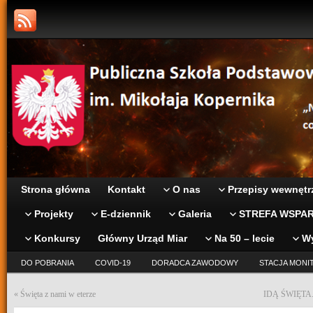
Strona główna
Kontakt
O nas
Przepisy wewnętr
Projekty
E-dziennik
Galeria
STREFA WSPAR
Konkursy
Główny Urząd Miar
Na 50 – lecie
W
DO POBRANIA
COVID-19
DORADCA ZAWODOWY
STACJA MONI
«
Święta z nami w eterze
IDĄ ŚWIĘTA