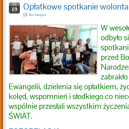
Opłatkowe spotkanie wolonta
GRU
19
Bez kategorii
W wesoł
odbyło s
spotkani
przed B
Narodze
zabrakło
Ewangelii, dzielenia się opłatkiem, ż
kolęd, wspomnień i słodkiego co niec
wspólnie przesłali wszystkim życz
ŚWIAT.