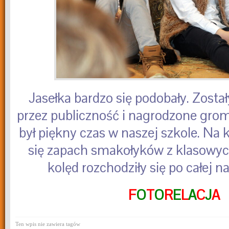
Jasełka bardzo się podobały. Został
przez publiczność i nagrodzone gro
był piękny czas w naszej szkole. Na 
się zapach smakołyków z klasowych
kolęd rozchodziły się po całej n
F
O
T
O
R
E
L
A
C
J
A
Ten wpis nie zawiera tagów