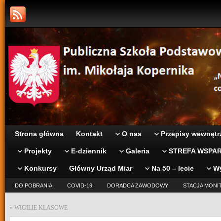
Strona główna
Kontakt
O nas
Przepisy wewnętr
Projekty
E-dziennik
Galeria
STREFA WSPAR
Konkursy
Główny Urząd Miar
Na 50 – lecie
W
DO POBRANIA
COVID-19
DORADCA ZAWODOWY
STACJA MONI
«
WIGILIE KLASOWE