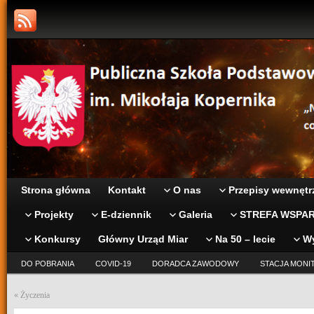
Strona główna
Kontakt
O nas
Przepisy wewnętr
Projekty
E-dziennik
Galeria
STREFA WSPAR
Konkursy
Główny Urząd Miar
Na 50 – lecie
W
DO POBRANIA
COVID-19
DORADCA ZAWODOWY
STACJA MONI
«
Życzenia