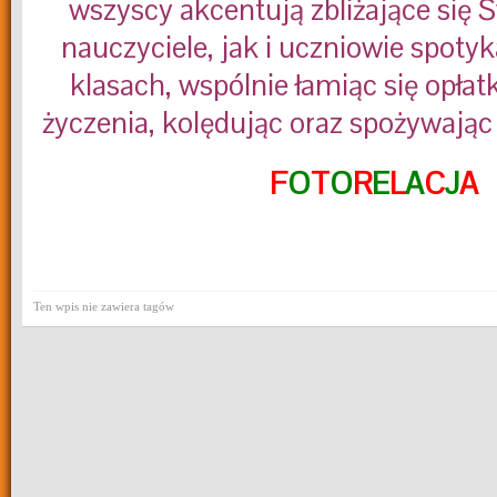
wszyscy akcentują zbliżające się 
nauczyciele, jak i uczniowie spotyk
klasach, wspólnie łamiąc się opłat
życzenia, kolędując oraz spożywając
F
O
T
O
R
E
L
A
C
J
A
Ten wpis nie zawiera tagów