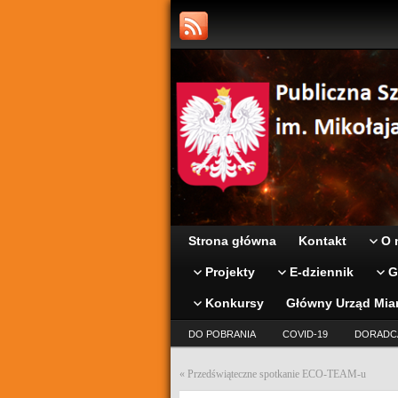
Strona główna
Kontakt
O 
Projekty
E-dziennik
G
Konkursy
Główny Urząd Mia
DO POBRANIA
COVID-19
DORADC
«
Przedświąteczne spotkanie ECO-TEAM-u