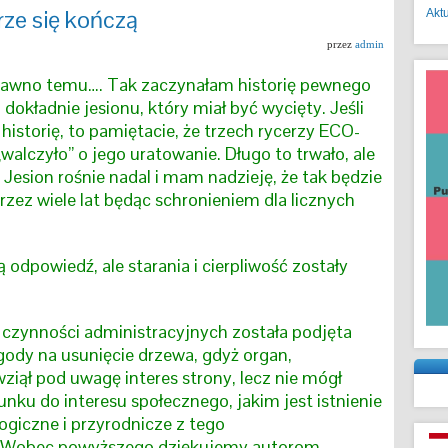
brze się kończą
Akt
przez
admin
awno temu…. Tak zaczynałam historię pewnego
 dokładnie jesionu, który miał być wycięty. Jeśli
 historię, to pamiętacie, że trzech rycerzy ECO-
alczyło” o jego uratowanie. Długo to trwało, ale
. Jesion rośnie nadal i mam nadzieję, że tak będzie
rzez wiele lat będąc schronieniem dla licznych
odpowiedź, ale starania i cierpliwość zostały
zynności administracyjnych została podjęta
ody na usunięcie drzewa, gdyż organ,
ziął pod uwagę interes strony, lecz nie mógł
nku do interesu społecznego, jakim jest istnienie
ogiczne i przyrodnicze z tego
yższego dziękujemy autorom