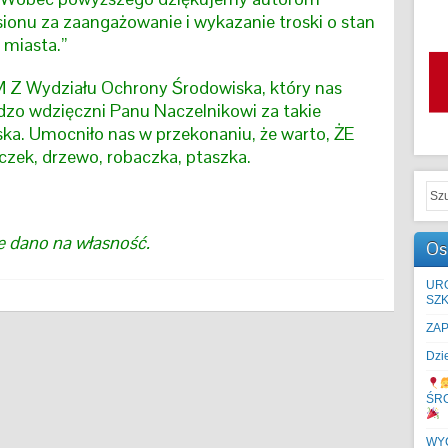
sionu za zaangażowanie i wykazanie troski o stan
 miasta.”
 Z Wydziału Ochrony Środowiska, który nas
dzo wdzięczni Panu Naczelnikowi za takie
ka. Umocniło nas w przekonaniu, że warto, ŻE
ek, drzewo, robaczka, ptaszka.
 dano na własność.
Os
UR
SZK
ZA
Dzi
ŚR
WYC