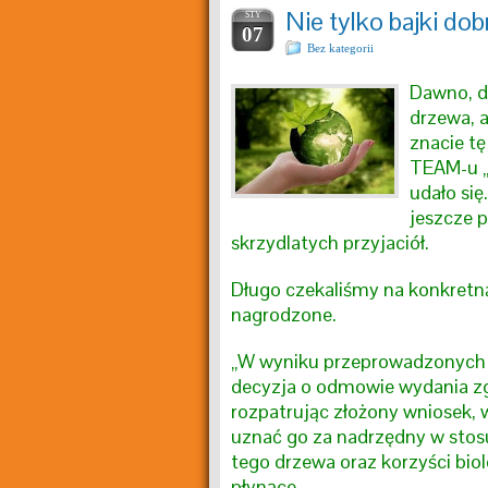
Nie tylko bajki do
STY
07
Bez kategorii
Dawno, d
drzewa, a
znacie tę
TEAM-u „w
udało się
jeszcze p
skrzydlatych przyjaciół.
Długo czekaliśmy na konkretną 
nagrodzone.
„W wyniku przeprowadzonych c
decyzja o odmowie wydania zg
rozpatrując złożony wniosek, w
uznać go za nadrzędny w stosu
tego drzewa oraz korzyści biol
płynące. Wobec pow