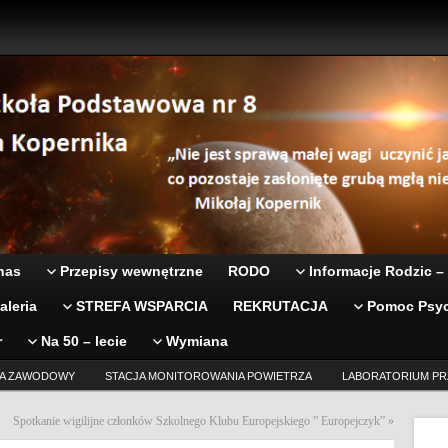
nas
Przepisy wewnętrzne
RODO
Informacje Rodzic –
aleria
STREFA WSPARCIA
REKRUTACJA
Pomoc Psyc
r
Na 50 – lecie
Wymiana
A ZAWODOWY
STACJA MONITOROWANIA POWIETRZA
LABORATORIUM PR
Spotkanie wigilijne członków Szkolnego Klubu Europejskiego ” Europejczyk”
»