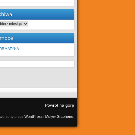
chiwa
hiwa
moce
FORMATYKA
Powrót na górę
tworzony przez
WordPress
i
Motyw Graphene
.