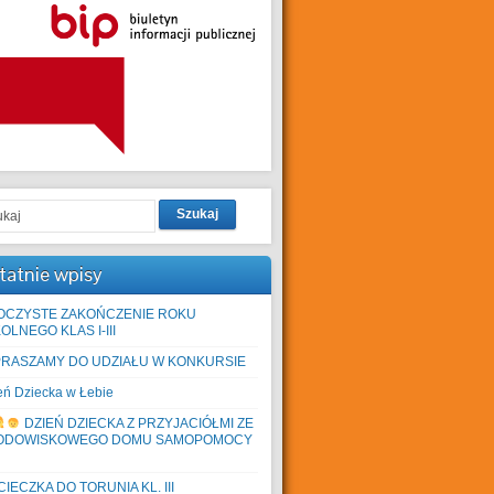
Szukaj
tatnie wpisy
OCZYSTE ZAKOŃCZENIE ROKU
OLNEGO KLAS I-III
PRASZAMY DO UDZIAŁU W KONKURSIE
eń Dziecka w Łebie
DZIEŃ DZIECKA Z PRZYJACIÓŁMI ZE
ODOWISKOWEGO DOMU SAMOPOMOCY
IECZKA DO TORUNIA KL. III