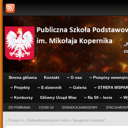
Strona główna
Kontakt
O nas
Przepisy wewnętr
Projekty
E-dziennik
Galeria
STREFA WSPAR
Konkursy
Główny Urząd Miar
Na 50 – lecie
W
DO POBRANIA
COVID-19
DORADCA ZAWODOWY
STACJA MONI
«
II miejsce w „Multimedialnym quizie wiedzy o Starogardzie Gdańskim”