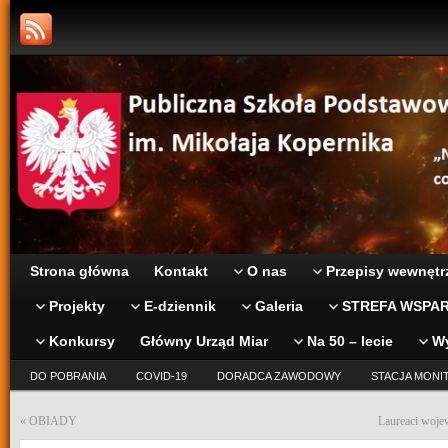
Strona główna
Kontakt
O nas
Przepisy wewnętr
Projekty
E-dziennik
Galeria
STREFA WSPAR
Konkursy
Główny Urząd Miar
Na 50 – lecie
W
DO POBRANIA
COVID-19
DORADCA ZAWODOWY
STACJA MONI
«
OBIADY
Laureaci woje