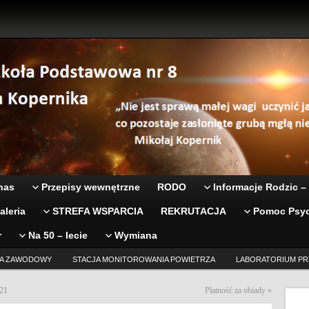
nas
Przepisy wewnętrzne
RODO
Informacje Rodzic –
aleria
STREFA WSPARCIA
REKRUTACJA
Pomoc Psyc
r
Na 50 – lecie
Wymiana
A ZAWODOWY
STACJA MONITOROWANIA POWIETRZA
LABORATORIUM PR
021
Płatność za obiady
»