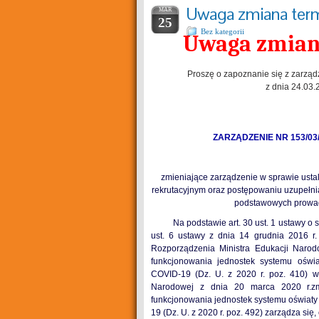
Uwaga zmiana termi
MAR
25
Bez kategorii
Uwaga zmiana
Proszę o zapoznanie się z zarzą
z dnia 24.03.
ZARZĄDZENIE NR
153/03
zmieniające zarządzenie w sprawie usta
rekrutacyjnym oraz postępowaniu uzupełni
podstawowych prowad
Na podstawie art. 30 ust. 1 ustawy o sam
ust. 6 ustawy z dnia 14 grudnia 2016 r.
Rozporządzenia Ministra Edukacji Naro
funkcjonowania jednostek systemu oświ
COVID-19 (Dz. U. z 2020 r. poz. 410) w
Narodowej z dnia 20 marca 2020 r.zm
funkcjonowania jednostek systemu oświat
19 (Dz. U. z 2020 r. poz. 492) zarządza się,