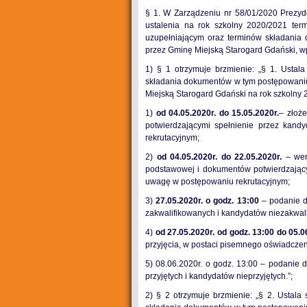
§ 1. W Zarządzeniu nr 58/01/2020 Prezyd
ustalenia na rok szkolny 2020/2021 ter
uzupełniającym oraz terminów składania
przez Gminę Miejską Starogard Gdański, w
1) § 1 otrzymuje brzmienie: „§ 1. Ustal
składania dokumentów w tym postępowani
Miejską Starogard Gdański na rok szkolny 
1)
od 04.05.2020r. do 15.05.2020r.
– złoż
potwierdzającymi spełnienie przez kan
rekrutacyjnym;
2)
od 04.05.2020r. do 22.05.2020r.
– wer
podstawowej i dokumentów potwierdzający
uwagę w postępowaniu rekrutacyjnym;
3)
27.05.2020r. o godz. 13:00
– podanie d
zakwalifikowanych i kandydatów niezakwal
4)
od 27.05.2020r. od godz. 13:00 do 05.0
przyjęcia, w postaci pisemnego oświadczen
5) 08.06.2020r. o godz. 13:00 – podanie d
przyjętych i kandydatów nieprzyjętych.”;
2) § 2 otrzymuje brzmienie: „§ 2. Ustala