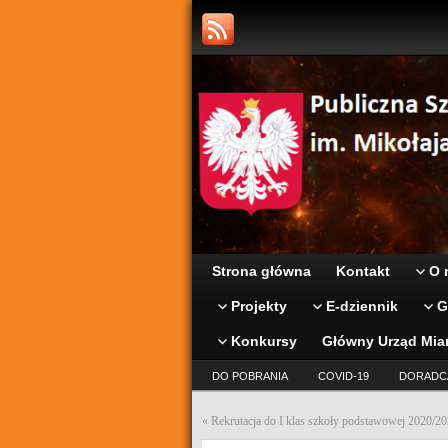
Strona główna
Kontakt
O 
Projekty
E-dziennik
G
Konkursy
Główny Urząd Mia
DO POBRANIA
COVID-19
DORADC
«
Rekrutacja do I klas szkoły podstawowej 2020/2