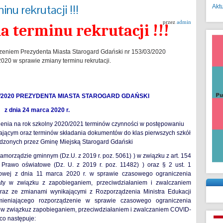
nu rekrutacji !!!
Akt
przez
admin
 terminu rekrutacji !!!
dzeniem Prezydenta Miasta Starogard Gdański nr 153/03/2020
2020 w sprawie zmiany terminu rekrutacji.
/2020
PREZYDENTA MIASTA STAROGARD GDAŃSKI
z dnia 24 marca 2020 r.
lenia na rok szkolny 2020/2021 terminów czynności w postępowaniu
ającym oraz terminów składania dokumentów do klas pierwszych szkół
zonych przez Gminę Miejską Starogard Gdański
orządzie gminnym (Dz.U. z 2019 r. poz. 5061) ) w związku z art. 154
 Prawo oświatowe (Dz. U. z 2019 r. poz. 11482) ) oraz § 2 ust. 1
dowej z dnia 11 marca 2020 r. w sprawie czasowego ograniczenia
aty w związku z zapobieganiem, przeciwdziałaniem i zwalczaniem
raz ze zmianami wynikającymi z Rozporządzenia Ministra Edukacji
ieniającego rozporządzenie w sprawie czasowego ograniczenia
y w związkuz zapobieganiem, przeciwdziałaniem i zwalczaniem COVID-
 co następuje: