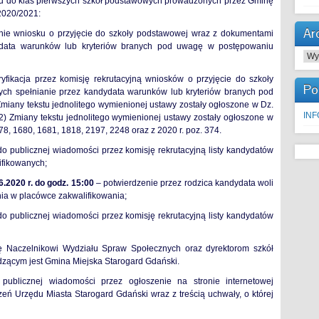
u do klas pierwszych szkół podstawowych prowadzonych przez Gminę
2020/2021:
Ar
nie wniosku o przyjęcie do szkoły podstawowej wraz z dokumentami
dydata warunków lub kryteriów branych pod uwagę w postępowaniu
Arc
ryfikacja przez komisję rekrutacyjną wniosków o przyjęcie do szkoły
Po
ch spełnianie przez kandydata warunków lub kryteriów branych pod
miany tekstu jednolitego wymienionej ustawy zostały ogłoszone w Dz.
IN
 2) Zmiany tekstu jednolitego wymienionej ustawy zostały ogłoszone w
078, 1680, 1681, 1818, 2197, 2248 oraz z 2020 r. poz. 374.
o publicznej wiadomości przez komisję rekrutacyjną listy kandydatów
ifikowanych;
6.2020 r. do godz. 15:00
– potwierdzenie przez rodzica kandydata woli
ia w placówce zakwalifikowania;
o publicznej wiadomości przez komisję rekrutacyjną listy kandydatów
ę Naczelnikowi Wydziału Spraw Społecznych oraz dyrektorom szkół
zącym jest Gmina Miejska Starogard Gdański.
ublicznej wiadomości przez ogłoszenie na stronie internetowej
oszeń Urzędu Miasta Starogard Gdański wraz z treścią uchwały, o której