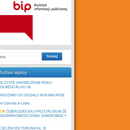
Szukaj
tatnie wpisy
OCZYSTE ZAKOŃCZENIE ROKU
OLNEGO KLAS I-III
PRASZAMY DO UDZIAŁU W KONKURSIE
eń Dziecka w Łebie
DZIEŃ DZIECKA Z PRZYJACIÓŁMI ZE
ODOWISKOWEGO DOMU SAMOPOMOCY
IECZKA DO TORUNIA KL. III