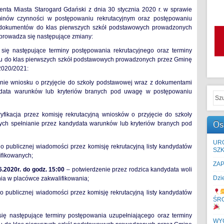
enta Miasta Starogard Gdański z dnia 30 stycznia 2020 r. w sprawie
minów czynności w postępowaniu rekrutacyjnym oraz postępowaniu
 dokumentów do klas pierwszych szkół podstawowych prowadzonych
prowadza się następujące zmiany:
a się następujące terminy postępowania rekrutacyjnego oraz terminy
u do klas pierwszych szkół podstawowych prowadzonych przez Gminę
2020/2021:
enie wniosku o przyjęcie do szkoły podstawowej wraz z dokumentami
dydata warunków lub kryteriów branych pod uwagę w postępowaniu
yfikacja przez komisję rekrutacyjną wniosków o przyjęcie do szkoły
Os
ch spełnianie przez kandydata warunków lub kryteriów branych pod
UR
o publicznej wiadomości przez komisję rekrutacyjną listy kandydatów
SZK
ifikowanych;
ZA
6.2020r. do godz. 15:00
– potwierdzenie przez rodzica kandydata woli
Dzi
ia w placówce zakwalifikowania;
o publicznej wiadomości przez komisję rekrutacyjną listy kandydatów
ŚR
 się następujące terminy postępowania uzupełniającego oraz terminy
WYC