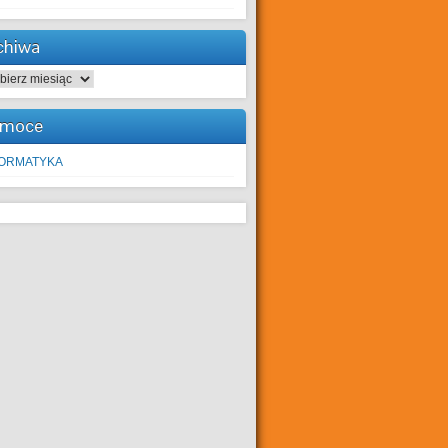
chiwa
hiwa
moce
FORMATYKA