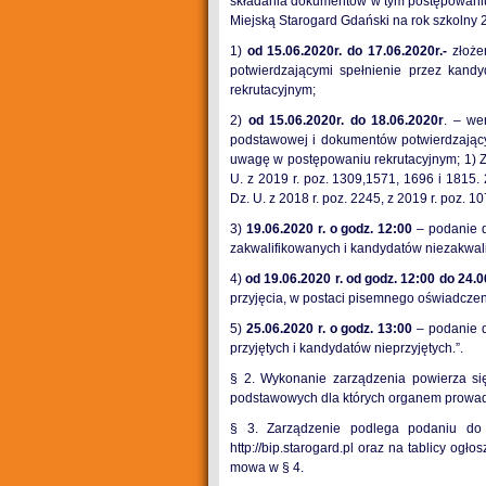
składania dokumentów w tym postępowani
Miejską Starogard Gdański na rok szkolny 
1)
od 15.06.2020r. do 17.06.2020r.-
złoże
potwierdzającymi spełnienie przez kan
rekrutacyjnym;
2)
od 15.06.2020r. do 18.06.2020r
. – we
podstawowej i dokumentów potwierdzający
uwagę w postępowaniu rekrutacyjnym; 1) Z
U. z 2019 r. poz. 1309,1571, 1696 i 1815.
Dz. U. z 2018 r. poz. 2245, z 2019 r. poz. 1
3)
19.06.2020 r. o godz. 12:00
– podanie d
zakwalifikowanych i kandydatów niezakwal
4)
od 19.06.2020 r. od godz. 12:00 do 24.0
przyjęcia, w postaci pisemnego oświadczen
5)
25.06.2020 r. o godz. 13:00
– podanie d
przyjętych i kandydatów nieprzyjętych.”.
§ 2. Wykonanie zarządzenia powierza si
podstawowych dla których organem prowad
§ 3. Zarządzenie podlega podaniu do p
http://bip.starogard.pl oraz na tablicy ogł
mowa w § 4.