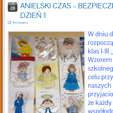
ANIELSKI CZAS – BEZPIEC
WRZ
28
DZIEŃ 1
Bez kategorii
W dniu d
rozpoczą
klas I-III
Wzorem 
szkolneg
celu prz
naszych 
przyjaci
że każdy
współod