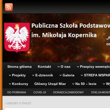
Strona główna
Kontakt
O nas
Przepisy wewnętr
Projekty
E-dziennik
Galeria
STREFA WSPAR
Konkursy
Główny Urząd Miar
Na 50 – lecie
W
DO POBRANIA
COVID-19
DORADCA ZAWODOWY
STACJA MONI
«
DBAMY O ŚWIAT