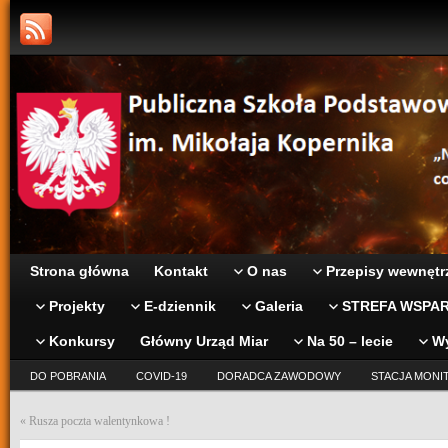
Strona główna
Kontakt
O nas
Przepisy wewnętr
Projekty
E-dziennik
Galeria
STREFA WSPAR
Konkursy
Główny Urząd Miar
Na 50 – lecie
W
DO POBRANIA
COVID-19
DORADCA ZAWODOWY
STACJA MONI
«
Rusza poczta walentynkowa !