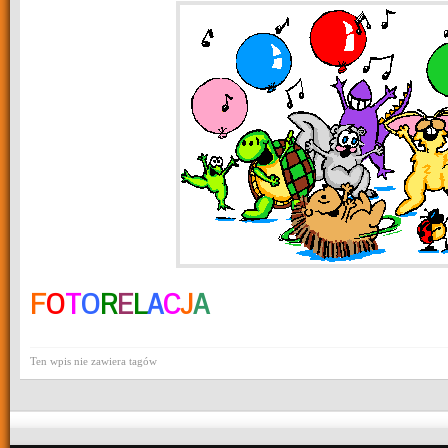
F
O
T
O
R
E
L
A
C
J
A
Ten wpis nie zawiera tagów