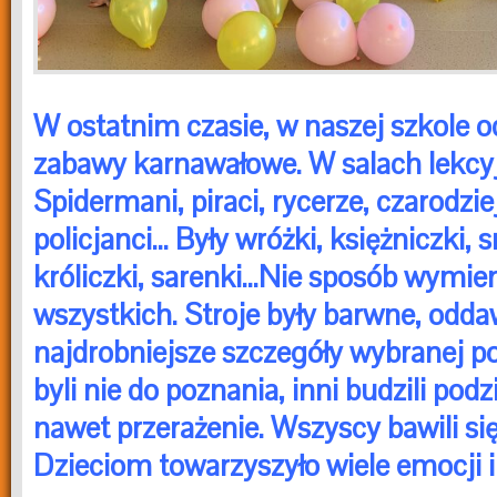
W ostatnim czasie, w naszej szkole o
zabawy karnawałowe.
W salach lekcyj
Spidermani, piraci, rycerze, czarodziej
policjanci… Były wróżki, księżniczki, 
króliczki, sarenki…Nie sposób wymie
wszystkich.
Stroje były barwne, odd
najdrobniejsze szczegóły wybranej po
byli nie do poznania, inni budzili podz
nawet przerażenie. Wszyscy bawili si
Dzieciom towarzyszyło wiele emocji i