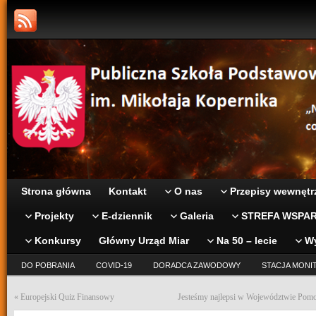
Strona główna
Kontakt
O nas
Przepisy wewnętr
Projekty
E-dziennik
Galeria
STREFA WSPAR
Konkursy
Główny Urząd Miar
Na 50 – lecie
W
DO POBRANIA
COVID-19
DORADCA ZAWODOWY
STACJA MONI
«
Europejski Quiz Finansowy
Jesteśmy najlepsi w Województwie Pom