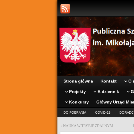
Strona główna
Kontakt
O 
Projekty
E-dziennik
G
Konkursy
Główny Urząd Mia
DO POBRANIA
COVID-19
DORADC
«
NAUKA W TRYBIE ZDALNYM