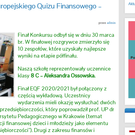
Europejskiego Quizu Finansowego –
Akt
przez
admin
Finał Konkursu odbył się w dniu 30 marca
br. W finałowej rozgrywce zmierzyło się
10 zespołów, które uzyskały najlepsze
wyniki na etapie półfinału.
Naszą szkołę reprezentowały uczennice
klasy
8 C – Aleksandra Ossowska.
Finał EQF 2020/2021 był połączony z
częścią wykładową. Uczestnicy
wydarzenia mieli okazję wysłuchać dwóch
przedsiębiorczości, który poprowadził prof. UP dr
rsytetu Pedagogicznego w Krakowie (temat
ncji finansowej dzieci i młodzieży jako elementu
ębiorczości”). Drugi z zakresu finansów i