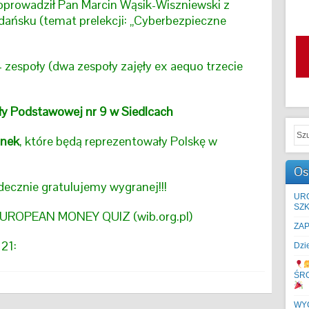
oprowadził Pan Marcin Wąsik-Wiszniewski z
ańsku (temat prelekcji: „Cyberbezpieczne
 zespoły (dwa zespoły zajęły ex aequo trzecie
ły Podstawowej nr 9 w Siedlcach
onek
,
które będą reprezentowały Polskę w
Os
decznie gratulujemy wygranej!!!
UR
SZK
UROPEAN MONEY QUIZ (wib.org.pl)
ZA
021:
Dzi
ŚR
WYC