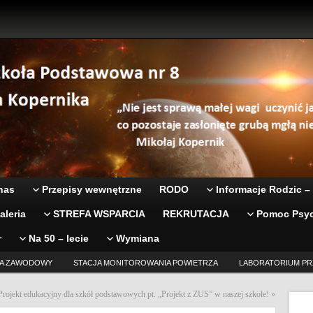
nas
Przepisy wewnętrzne
RODO
Informacje Rodzic –
aleria
STREFA WSPARCIA
REKRUTACJA
Pomoc Psyc
r
Na 50 – lecie
Wymiana
A ZAWODOWY
STACJA MONITOROWANIA POWIETRZA
LABORATORIUM PR
Projekt edukacyjny dla szkół podstawowych pt. „Projekt z ZUS” w naszej szkole!
»