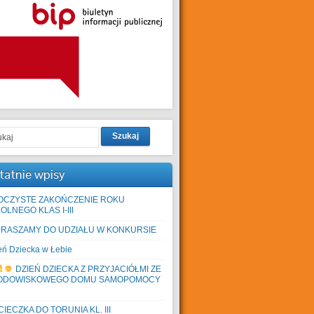
Szukaj
tatnie wpisy
OCZYSTE ZAKOŃCZENIE ROKU
OLNEGO KLAS I-III
PRASZAMY DO UDZIAŁU W KONKURSIE
eń Dziecka w Łebie
DZIEŃ DZIECKA Z PRZYJACIÓŁMI ZE
ODOWISKOWEGO DOMU SAMOPOMOCY
IECZKA DO TORUNIA KL. III