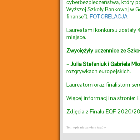
cyberbezpieczeństwa, który p
Wyższej Szkoły Bankowej w Gd
finanse”).
FOTORELACJA
Laureatami konkursu zostały 4
miejsce
.
Zwyciężyły uczennice ze Szko
– Julia Stefaniuk i Gabriela Ml
rozgrywkach europejskich.
Laureatom oraz finalistom ser
Więcej informacji na stronie:
E
Zdjęcia z Finału EQF 2020/2
Ten wpis nie zawiera tagów