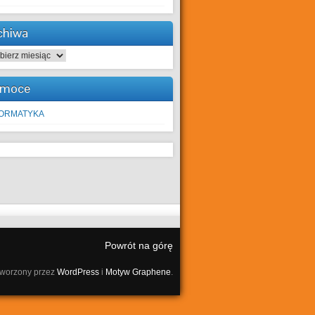
chiwa
hiwa
moce
FORMATYKA
Powrót na górę
tworzony przez
WordPress
i
Motyw Graphene
.