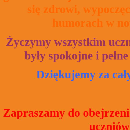
się zdrowi, wypoczęc
humorach w no
Życzymy wszystkim uczn
były spokojne i pełn
Dziękujemy za cały
Zapraszamy do obejrzeni
uczniów 