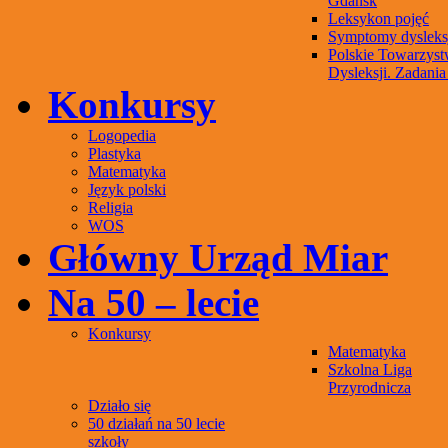
Gdańsk
Leksykon pojęć
Symptomy dysleks
Polskie Towarzys
Dysleksji. Zadania 
Konkursy
Logopedia
Plastyka
Matematyka
Język polski
Religia
WOS
Główny Urząd Miar
Na 50 – lecie
Konkursy
Matematyka
Szkolna Liga
Przyrodnicza
Działo się
50 działań na 50 lecie
szkoły