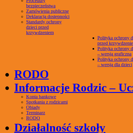
Procedury
bezpieczeństwa
Zamówienia publiczne
Deklaracja dostępności
Standardy ochrony
dzieci przed
krzywdzeniem
Polityka ochrony d
przed krzywdzeni
Polityka ochrony d
– wersja graficzna
Polityka ochrony d
– wersja dla dzieci
RODO
Informacje Rodzic – Uc
Konta bankowe
Spotkania z rodzicami
Obiady
Terminarz
RODO
Działalność szkoły