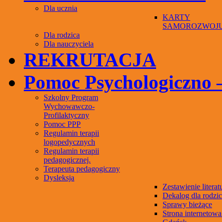
Dla ucznia
KARTY
SAMOROZWOJ
Dla rodzica
Dla nauczyciela
REKRUTACJA
Pomoc Psychologiczno 
Szkolny Program
Wychowawczo-
Profilaktyczny
Pomoc PPP
Regulamin terapii
logopedycznych
Regulamin terapii
pedagogicznej.
Terapeuta pedagogiczny
Dysleksja
Zestawienie literat
Dekalog dla rodzi
Sprawy bieżące
Strona internetow