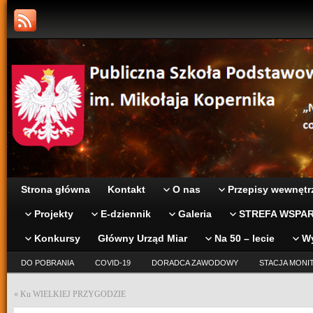
Strona główna
Kontakt
O nas
Przepisy wewnętr
Projekty
E-dziennik
Galeria
STREFA WSPAR
Konkursy
Główny Urząd Miar
Na 50 – lecie
W
DO POBRANIA
COVID-19
DORADCA ZAWODOWY
STACJA MONI
«
Ku WIELKIEJ PRZYGODZIE