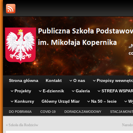
Strona główna
Kontakt
O nas
Przepisy wewnętr
Projekty
E-dziennik
Galeria
STREFA WSPAR
Konkursy
Główny Urząd Miar
Na 50 – lecie
W
DO POBRANIA
COVID-19
DORADCA ZAWODOWY
STACJA MONI
«
Szkoła dla Rodziców
Narodo