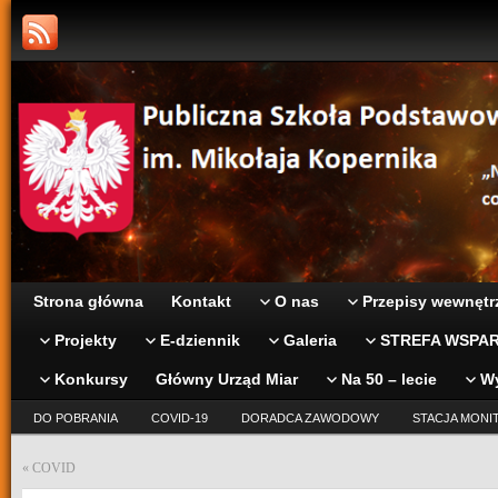
Strona główna
Kontakt
O nas
Przepisy wewnętr
Projekty
E-dziennik
Galeria
STREFA WSPAR
Konkursy
Główny Urząd Miar
Na 50 – lecie
W
DO POBRANIA
COVID-19
DORADCA ZAWODOWY
STACJA MONI
«
COVID