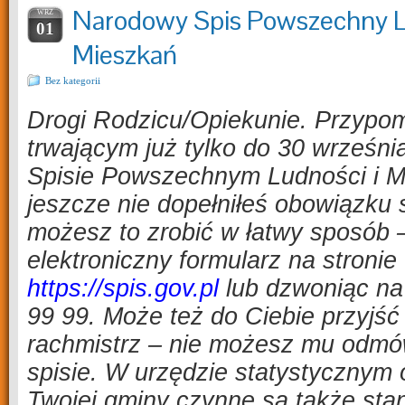
Narodowy Spis Powszechny L
WRZ
01
Mieszkań
Bez kategorii
Drogi Rodzicu/Opiekunie. Przypo
trwającym już tylko do 30 wrześ
Spisie Powszechnym Ludności i Mi
jeszcze nie dopełniłeś obowiązku
możesz to zrobić w łatwy sposób 
elektroniczny formularz na stronie
https://spis.gov.pl
lub dzwoniąc na 
99 99. Może też do Ciebie przyjść
rachmistrz – nie możesz mu odmó
spisie. W urzędzie statystycznym 
Twojej gminy czynne są także sta