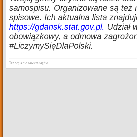
samospisu. Organizowane są też 
spisowe. Ich aktualna lista znajduj
https://gdansk.stat.gov.pl
.
Udział w
obowiązkowy, a odmowa zagrożon
#LiczymySięDlaPolski.
Ten wpis nie zawiera tagów