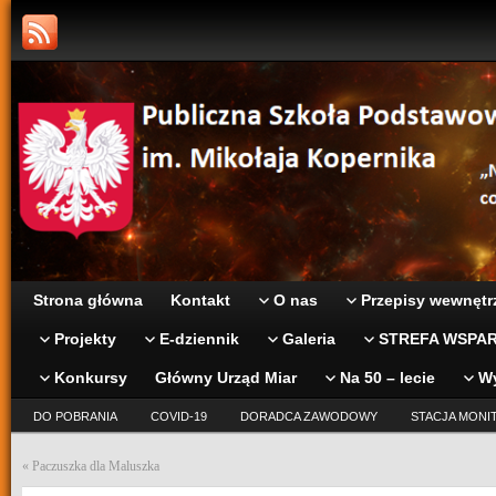
Strona główna
Kontakt
O nas
Przepisy wewnętr
Projekty
E-dziennik
Galeria
STREFA WSPAR
Konkursy
Główny Urząd Miar
Na 50 – lecie
W
DO POBRANIA
COVID-19
DORADCA ZAWODOWY
STACJA MONI
«
Paczuszka dla Maluszka