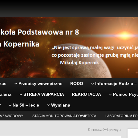
nas
Przepisy wewnętrzne
RODO
Informacje Rodzic –
aleria
STREFA WSPARCIA
REKRUTACJA
Pomoc Psyc
r
Na 50 – lecie
Wymiana
A ZAWODOWY
STACJA MONITOROWANIA POWIETRZA
LABORATORIUM PR
Kiermasz świąteczny
»