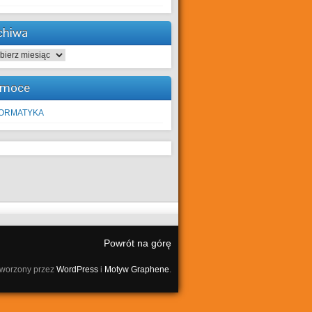
chiwa
hiwa
moce
FORMATYKA
Powrót na górę
tworzony przez
WordPress
i
Motyw Graphene
.