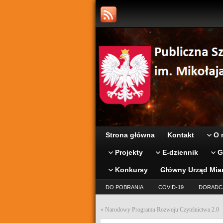
Strona główna
Kontakt
O 
Projekty
E-dziennik
G
Konkursy
Główny Urząd Mia
DO POBRANIA
COVID-19
DORADC
«
Narodowy Programu Rozwoju Czytelnictwa 2.0