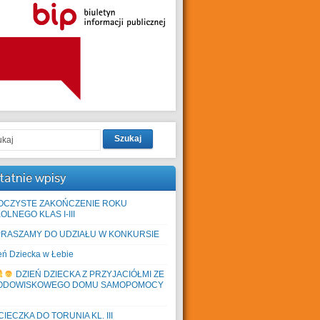
Szukaj
tatnie wpisy
OCZYSTE ZAKOŃCZENIE ROKU
OLNEGO KLAS I-III
PRASZAMY DO UDZIAŁU W KONKURSIE
eń Dziecka w Łebie
DZIEŃ DZIECKA Z PRZYJACIÓŁMI ZE
ODOWISKOWEGO DOMU SAMOPOMOCY
IECZKA DO TORUNIA KL. III