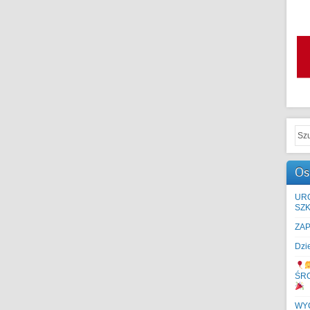
Os
UR
SZK
ZA
Dzi
ŚR
WYC