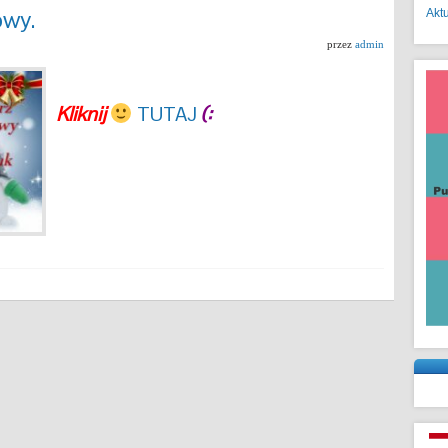
owy.
Akt
przez
admin
Kliknij
TUTAJ
(: