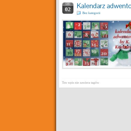
Kalendarz adwent
GRU
02
Bez kategorii
Ten wpis nie zawiera tagów