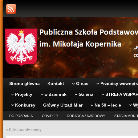
Strona główna
Kontakt
O nas
Przepisy wewnętr
Projekty
E-dziennik
Galeria
STREFA WSPAR
Konkursy
Główny Urząd Miar
Na 50 – lecie
W
DO POBRANIA
COVID-19
DORADCA ZAWODOWY
STACJA MONI
«
Kalendarz adwentowy.