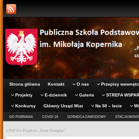
Strona główna
Kontakt
O nas
Przepisy wewnętr
Projekty
E-dziennik
Galeria
STREFA WSPAR
Konkursy
Główny Urząd Miar
Na 50 – lecie
W
DO POBRANIA
COVID-19
DORADCA ZAWODOWY
STACJA MONI
«
PSP 8 w Projekcie „ Świat Pieniądza”