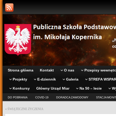
Strona główna
Kontakt
O nas
Przepisy wewnętr
Projekty
E-dziennik
Galeria
STREFA WSPAR
Konkursy
Główny Urząd Miar
Na 50 – lecie
W
DO POBRANIA
COVID-19
DORADCA ZAWODOWY
STACJA MONI
«
ŚWIĄTECZNE ŻYCZENIA