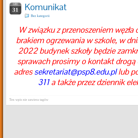
Komunikat
GRU
31
Bez kategorii
W związku z przenoszeniem węzła c
brakiem ogrzewania w szkole, w dni
2022 budynek szkoły będzie zamkn
sprawach prosimy o kontakt drogą 
adres
sekretariat@psp8.edu.pl
lub p
311
a także przez dziennik ele
Ten wpis nie zawiera tagów